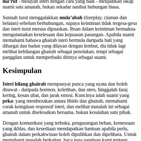
ma’ruf
- melayan isteri dengan cara yang baik - menjadikan sikap
suami satu amanah, bukan sekadar nasihat hubungan biasa.
Sunnah turut menggalakkan
mula’abah
(foreplay, ciuman dan
belaian) sebelum berhubungan, supaya keintiman tidak tergesa-gesa
dan isteri turut merasa dipuaskan. Ihsan dalam keintiman bermakna
mengutamakan keselesaan dan kepuasan pasangan. Apabila suami
memahami bahawa ghairah isteri bermula daripada hati yang
dihargai dan badan yang dilayan dengan lembut, dia tidak lagi
melihat kehilangan ghairah sebagai penolakan, tetapi sebagai
panggilan untuk memperbaiki dirinya sebagai suami.
Kesimpulan
Isteri hilang ghairah
mempunyai punca yang nyata dan boleh
dirawat - daripada hormon, keletihan, dan stres, hinggalah faraj
kering, kesan ubat, dan jarak emosi. Kuncinya ialah suami yang
peka
: yang membezakan antara libido dan ghairah, memahami
corak keinginan responsif isteri, dan melihat masalah ini sebagai
amanah untuk diselesaikan bersama, bukan kesalahan satu pihak.
Dengan komunikasi yang terbuka, pengurangan beban, kemesraan
yang ikhlas, dan kesediaan mendapatkan bantuan apabila perlu,
ghairah dalam perkahwinan boleh dipulihkan dan dipelihara. Untuk
memahami masalah berkaitan, baca juga panduan kami tentang