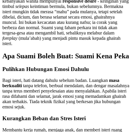
kebanyakan wanita mempunyai
responsive desire
- keinginan yang
timbul
selepas
keintiman bermula, bukan sebelumnya. Bermakna
isteri mungkin tidak merasa “mahu” pada mulanya, tetapi setelah
dibelai, dicium, dan berasa selamat secara emosi, ghairahnya
muncul. Ini bukan kecacatan atau kurang nafsu; ia corak yang
berbeza dan normal. Suami yang faham perkara ini tidak akan
tergesa-gesa atau mengambil hati, sebaliknya melabur dalam
foreplay
(mula’abah) yang menjadi pintu masuk kepada ghairah
isteri.
Apa Suami Boleh Buat: Suami Kena Peka
Pulihkan Hubungan Emosi Dahulu
Bagi isteri, hati datang dahulu sebelum badan. Luangkan
masa
berkualiti
tanpa telefon, berbual mendalam, dan dengar masalahnya
tanpa terus memberi penyelesaian atau menyalahkan. Apabila isteri
rasa difahami dan selamat, jarak emosi yang memadamkan ghairah
akan terhakis. Tiada teknik fizikal yang berkesan jika hubungan
emosi sejuk.
Kurangkan Beban dan Stres Isteri
Membantu kerja rumah, menjaga anak, dan memberi isteri ruang