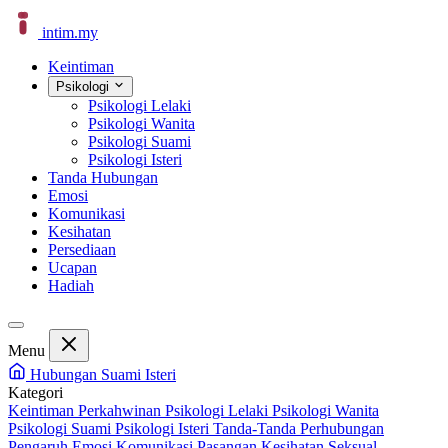
intim
.
my
Keintiman
Psikologi
Psikologi Lelaki
Psikologi Wanita
Psikologi Suami
Psikologi Isteri
Tanda Hubungan
Emosi
Komunikasi
Kesihatan
Persediaan
Ucapan
Hadiah
Menu
Hubungan Suami Isteri
Kategori
Keintiman Perkahwinan
Psikologi Lelaki
Psikologi Wanita
Psikologi Suami
Psikologi Isteri
Tanda-Tanda Perhubungan
Pengaruh Emosi
Komunikasi Pasangan
Kesihatan Seksual