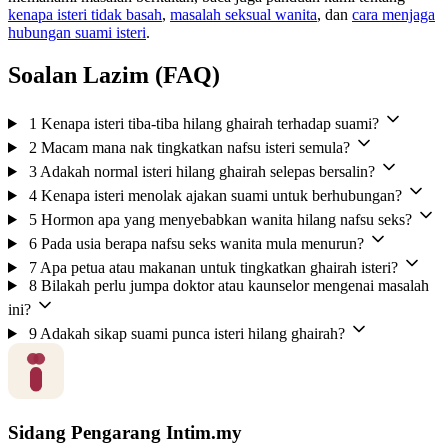
kenapa isteri tidak basah
,
masalah seksual wanita
, dan
cara menjaga
hubungan suami isteri
.
Soalan Lazim (FAQ)
1
Kenapa isteri tiba-tiba hilang ghairah terhadap suami?
2
Macam mana nak tingkatkan nafsu isteri semula?
3
Adakah normal isteri hilang ghairah selepas bersalin?
4
Kenapa isteri menolak ajakan suami untuk berhubungan?
5
Hormon apa yang menyebabkan wanita hilang nafsu seks?
6
Pada usia berapa nafsu seks wanita mula menurun?
7
Apa petua atau makanan untuk tingkatkan ghairah isteri?
8
Bilakah perlu jumpa doktor atau kaunselor mengenai masalah
ini?
9
Adakah sikap suami punca isteri hilang ghairah?
Sidang Pengarang Intim.my