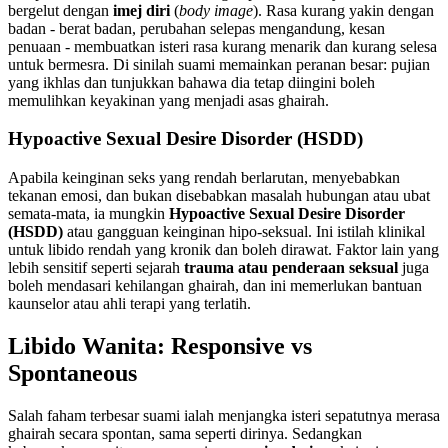
bergelut dengan
imej diri
(
body image
). Rasa kurang yakin dengan
badan - berat badan, perubahan selepas mengandung, kesan
penuaan - membuatkan isteri rasa kurang menarik dan kurang selesa
untuk bermesra. Di sinilah suami memainkan peranan besar: pujian
yang ikhlas dan tunjukkan bahawa dia tetap diingini boleh
memulihkan keyakinan yang menjadi asas ghairah.
Hypoactive Sexual Desire Disorder (HSDD)
Apabila keinginan seks yang rendah berlarutan, menyebabkan
tekanan emosi, dan bukan disebabkan masalah hubungan atau ubat
semata-mata, ia mungkin
Hypoactive Sexual Desire Disorder
(HSDD)
atau gangguan keinginan hipo-seksual. Ini istilah klinikal
untuk libido rendah yang kronik dan boleh dirawat. Faktor lain yang
lebih sensitif seperti sejarah
trauma atau penderaan seksual
juga
boleh mendasari kehilangan ghairah, dan ini memerlukan bantuan
kaunselor atau ahli terapi yang terlatih.
Libido Wanita: Responsive vs
Spontaneous
Salah faham terbesar suami ialah menjangka isteri sepatutnya merasa
ghairah secara spontan, sama seperti dirinya. Sedangkan