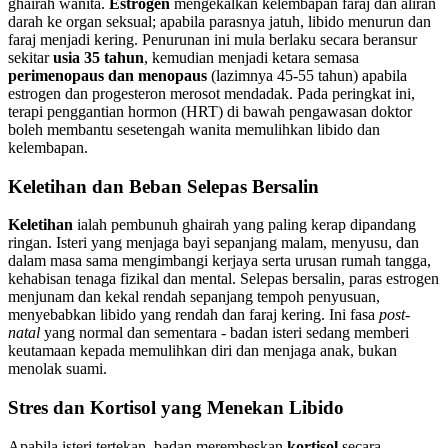
ghairah wanita.
Estrogen
mengekalkan kelembapan faraj dan aliran
darah ke organ seksual; apabila parasnya jatuh, libido menurun dan
faraj menjadi kering. Penurunan ini mula berlaku secara beransur
sekitar
usia 35 tahun
, kemudian menjadi ketara semasa
perimenopaus dan menopaus
(lazimnya 45-55 tahun) apabila
estrogen dan progesteron merosot mendadak. Pada peringkat ini,
terapi penggantian hormon (HRT) di bawah pengawasan doktor
boleh membantu sesetengah wanita memulihkan libido dan
kelembapan.
Keletihan dan Beban Selepas Bersalin
Keletihan
ialah pembunuh ghairah yang paling kerap dipandang
ringan. Isteri yang menjaga bayi sepanjang malam, menyusu, dan
dalam masa sama mengimbangi kerjaya serta urusan rumah tangga,
kehabisan tenaga fizikal dan mental. Selepas bersalin, paras estrogen
menjunam dan kekal rendah sepanjang tempoh penyusuan,
menyebabkan libido yang rendah dan faraj kering. Ini fasa
post-
natal
yang normal dan sementara - badan isteri sedang memberi
keutamaan kepada memulihkan diri dan menjaga anak, bukan
menolak suami.
Stres dan Kortisol yang Menekan Libido
Apabila isteri tertekan, badan merembeskan
kortisol
secara