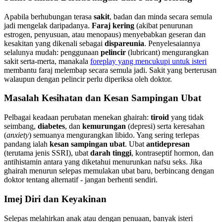
Apabila berhubungan terasa
sakit
, badan dan minda secara semula
jadi mengelak daripadanya.
Faraj kering
(akibat penurunan
estrogen, penyusuan, atau menopaus) menyebabkan geseran dan
kesakitan yang dikenali sebagai
dispareunia
. Penyelesaiannya
selalunya mudah: penggunaan
pelincir
(lubricant) mengurangkan
sakit serta-merta, manakala
foreplay yang mencukupi untuk isteri
membantu faraj melembap secara semula jadi. Sakit yang berterusan
walaupun dengan pelincir perlu diperiksa oleh doktor.
Masalah Kesihatan dan Kesan Sampingan Ubat
Pelbagai keadaan perubatan menekan ghairah:
tiroid
yang tidak
seimbang,
diabetes
, dan
kemurungan
(depresi) serta keresahan
(
anxiety
) semuanya mengurangkan libido. Yang sering terlepas
pandang ialah
kesan sampingan ubat
. Ubat
antidepresan
(terutama jenis SSRI), ubat
darah tinggi
, kontraseptif hormon, dan
antihistamin antara yang diketahui menurunkan nafsu seks. Jika
ghairah menurun selepas memulakan ubat baru, berbincang dengan
doktor tentang alternatif - jangan berhenti sendiri.
Imej Diri dan Keyakinan
Selepas melahirkan anak atau dengan penuaan, banyak isteri