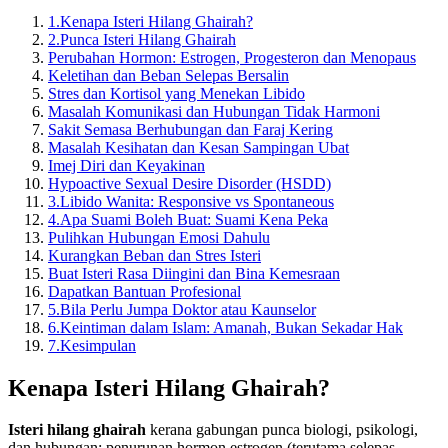
1.
Kenapa Isteri Hilang Ghairah?
2.
Punca Isteri Hilang Ghairah
Perubahan Hormon: Estrogen, Progesteron dan Menopaus
Keletihan dan Beban Selepas Bersalin
Stres dan Kortisol yang Menekan Libido
Masalah Komunikasi dan Hubungan Tidak Harmoni
Sakit Semasa Berhubungan dan Faraj Kering
Masalah Kesihatan dan Kesan Sampingan Ubat
Imej Diri dan Keyakinan
Hypoactive Sexual Desire Disorder (HSDD)
3.
Libido Wanita: Responsive vs Spontaneous
4.
Apa Suami Boleh Buat: Suami Kena Peka
Pulihkan Hubungan Emosi Dahulu
Kurangkan Beban dan Stres Isteri
Buat Isteri Rasa Diingini dan Bina Kemesraan
Dapatkan Bantuan Profesional
5.
Bila Perlu Jumpa Doktor atau Kaunselor
6.
Keintiman dalam Islam: Amanah, Bukan Sekadar Hak
7.
Kesimpulan
Kenapa Isteri Hilang Ghairah?
Isteri hilang ghairah
kerana gabungan punca biologi, psikologi,
dan hubungan: penurunan hormon estrogen (terutama selepas