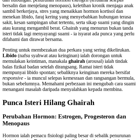
bersalin dan menjelang menopaus), keletihan kronik menjaga anak
sambil berkerjaya, stres yang menaikkan hormon kortisol dan
menekan libido, faraj kering yang menyebabkan hubungan terasa
sakit, kesan sampingan ubat tertentu, serta sikap suami yang dingin
atau kurang mengambil berat. Ghairah yang menurun bukan tanda
isteri tidak lagi menyayangi suami - ia isyarat ada punca yang perlu
difahami dan dirawat bersama.
Penting untuk membezakan dua perkara yang sering dikelirukan.
Libido
(nafsu syahwat atau keinginan) ialah dorongan untuk
memulakan keintiman, manakala
ghairah
(arousal) ialah tindak
balas fizikal badan setelah dirangsang. Ramai isteri tidak
mempunyai libido spontan; sebaliknya keinginan mereka bersifat
responsive
- ia muncul selepas kemesraan dan rangsangan bermula,
bukan sebelumnya. Memahami perbezaan ini mengubah cara suami
menangani masalah daripada menyalahkan kepada membina.
Punca Isteri Hilang Ghairah
Perubahan Hormon: Estrogen, Progesteron dan
Menopaus
Hormon ialah pemacu fisiologi paling besar di sebalik penurunan