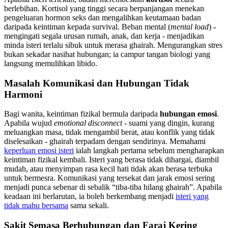
berlebihan. Kortisol yang tinggi secara berpanjangan menekan
pengeluaran hormon seks dan mengalihkan keutamaan badan
daripada keintiman kepada survival. Beban mental (
mental load
) -
mengingati segala urusan rumah, anak, dan kerja - menjadikan
minda isteri terlalu sibuk untuk merasa ghairah. Mengurangkan stres
bukan sekadar nasihat hubungan; ia campur tangan biologi yang
langsung memulihkan libido.
Masalah Komunikasi dan Hubungan Tidak
Harmoni
Bagi wanita, keintiman fizikal bermula daripada
hubungan emosi
.
Apabila wujud
emotional disconnect
- suami yang dingin, kurang
meluangkan masa, tidak mengambil berat, atau konflik yang tidak
diselesaikan - ghairah terpadam dengan sendirinya. Memahami
keperluan emosi isteri
ialah langkah pertama sebelum mengharapkan
keintiman fizikal kembali. Isteri yang berasa tidak dihargai, diambil
mudah, atau menyimpan rasa kecil hati tidak akan berasa terbuka
untuk bermesra. Komunikasi yang tersekat dan jarak emosi sering
menjadi punca sebenar di sebalik “tiba-tiba hilang ghairah”. Apabila
keadaan ini berlarutan, ia boleh berkembang menjadi
isteri yang
tidak mahu bersama
sama sekali.
Sakit Semasa Berhubungan dan Faraj Kering