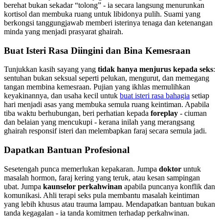
berehat bukan sekadar “tolong” - ia secara langsung menurunkan
kortisol dan membuka ruang untuk libidonya pulih. Suami yang
berkongsi tanggungjawab memberi isterinya tenaga dan ketenangan
minda yang menjadi prasyarat ghairah.
Buat Isteri Rasa Diingini dan Bina Kemesraan
Tunjukkan kasih sayang yang
tidak hanya menjurus kepada seks
:
sentuhan bukan seksual seperti pelukan, mengurut, dan memegang
tangan membina kemesraan. Pujian yang ikhlas memulihkan
keyakinannya, dan usaha kecil untuk
buat isteri rasa bahagia
setiap
hari menjadi asas yang membuka semula ruang keintiman. Apabila
tiba waktu berhubungan, beri perhatian kepada
foreplay
- ciuman
dan belaian yang mencukupi - kerana inilah yang merangsang
ghairah responsif isteri dan melembapkan faraj secara semula jadi.
Dapatkan Bantuan Profesional
Sesetengah punca memerlukan kepakaran. Jumpa
doktor
untuk
masalah hormon, faraj kering yang teruk, atau kesan sampingan
ubat. Jumpa
kaunselor perkahwinan
apabila puncanya konflik dan
komunikasi. Ahli terapi seks pula membantu masalah keintiman
yang lebih khusus atau trauma lampau. Mendapatkan bantuan bukan
tanda kegagalan - ia tanda komitmen terhadap perkahwinan.