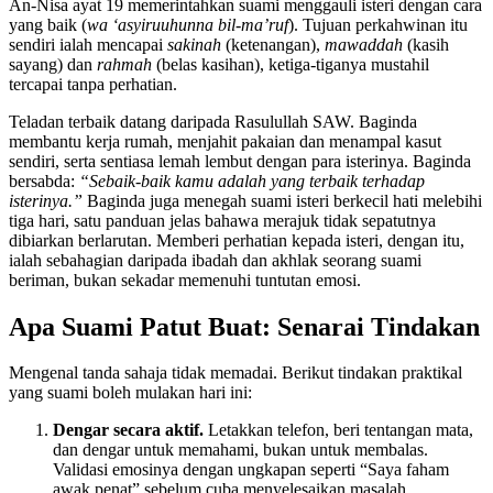
An-Nisa ayat 19 memerintahkan suami menggauli isteri dengan cara
yang baik (
wa ‘asyiruuhunna bil-ma’ruf
). Tujuan perkahwinan itu
sendiri ialah mencapai
sakinah
(ketenangan),
mawaddah
(kasih
sayang) dan
rahmah
(belas kasihan), ketiga-tiganya mustahil
tercapai tanpa perhatian.
Teladan terbaik datang daripada Rasulullah SAW. Baginda
membantu kerja rumah, menjahit pakaian dan menampal kasut
sendiri, serta sentiasa lemah lembut dengan para isterinya. Baginda
bersabda:
“Sebaik-baik kamu adalah yang terbaik terhadap
isterinya.”
Baginda juga menegah suami isteri berkecil hati melebihi
tiga hari, satu panduan jelas bahawa merajuk tidak sepatutnya
dibiarkan berlarutan. Memberi perhatian kepada isteri, dengan itu,
ialah sebahagian daripada ibadah dan akhlak seorang suami
beriman, bukan sekadar memenuhi tuntutan emosi.
Apa Suami Patut Buat: Senarai Tindakan
Mengenal tanda sahaja tidak memadai. Berikut tindakan praktikal
yang suami boleh mulakan hari ini:
Dengar secara aktif.
Letakkan telefon, beri tentangan mata,
dan dengar untuk memahami, bukan untuk membalas.
Validasi emosinya dengan ungkapan seperti “Saya faham
awak penat” sebelum cuba menyelesaikan masalah.