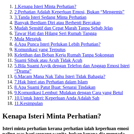
1.
Kenapa Isteri Minta Perhatian?
2.
Perhatian Adalah Keperluan Emosi, Bukan “Mengemis”
3.
Tanda Isteri Sedang Minta Perhatian
Banyak Berdiam Diri atau Berhenti Bercakap
Mudah Sensitif dan Cepat Marah Tanpa Sebab Jelas
Tawar Hati dan Hilang Seri Rumah Tangga
Mula Merajuk
4.
Apa Punca Isteri Perlukan Lebih Perhatian?
Komunikasi yang Terputus
Keletihan dan Beban Kerja Rumah Tanpa Sokongan
Suami Sibuk atau Acuh Tidak Acuh
5.
Bila Suami Asyik dengan Telefon dan Anggap Emosi Isteri
“Drama”
6.
Macam Mana Nak Tahu Isteri Tidak Bahagia?
7.
Hak Isteri atas Perhatian dalam Islam
8.
Apa Suami Patut Buat: Senarai Tindakan
9.
Komunikasi Lembut: Mulakan dengan Cara yang Betul
10.
Untuk Isteri: Keperluan Anda Adalah Sah
11.
Kesimpulan
Kenapa Isteri Minta Perhatian?
Isteri minta perhatian kerana perhatian ialah keperluan emosi
paling asas bagi seorang wanita, bukan kerana dia mengada-