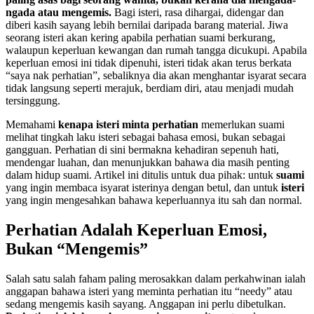
ngada atau mengemis.
Bagi isteri, rasa dihargai, didengar dan
diberi kasih sayang lebih bernilai daripada barang material. Jiwa
seorang isteri akan kering apabila perhatian suami berkurang,
walaupun keperluan kewangan dan rumah tangga dicukupi. Apabila
keperluan emosi ini tidak dipenuhi, isteri tidak akan terus berkata
“saya nak perhatian”, sebaliknya dia akan menghantar isyarat secara
tidak langsung seperti merajuk, berdiam diri, atau menjadi mudah
tersinggung.
Memahami
kenapa isteri minta perhatian
memerlukan suami
melihat tingkah laku isteri sebagai bahasa emosi, bukan sebagai
gangguan. Perhatian di sini bermakna kehadiran sepenuh hati,
mendengar luahan, dan menunjukkan bahawa dia masih penting
dalam hidup suami. Artikel ini ditulis untuk dua pihak: untuk
suami
yang ingin membaca isyarat isterinya dengan betul, dan untuk
isteri
yang ingin mengesahkan bahawa keperluannya itu sah dan normal.
Perhatian Adalah Keperluan Emosi,
Bukan “Mengemis”
Salah satu salah faham paling merosakkan dalam perkahwinan ialah
anggapan bahawa isteri yang meminta perhatian itu “needy” atau
sedang mengemis kasih sayang. Anggapan ini perlu dibetulkan.