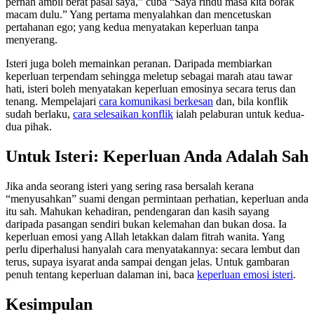
pernah ambil berat pasal saya,” cuba “Saya rindu masa kita borak
macam dulu.” Yang pertama menyalahkan dan mencetuskan
pertahanan ego; yang kedua menyatakan keperluan tanpa
menyerang.
Isteri juga boleh memainkan peranan. Daripada membiarkan
keperluan terpendam sehingga meletup sebagai marah atau tawar
hati, isteri boleh menyatakan keperluan emosinya secara terus dan
tenang. Mempelajari
cara komunikasi berkesan
dan, bila konflik
sudah berlaku,
cara selesaikan konflik
ialah pelaburan untuk kedua-
dua pihak.
Untuk Isteri: Keperluan Anda Adalah Sah
Jika anda seorang isteri yang sering rasa bersalah kerana
“menyusahkan” suami dengan permintaan perhatian, keperluan anda
itu sah. Mahukan kehadiran, pendengaran dan kasih sayang
daripada pasangan sendiri bukan kelemahan dan bukan dosa. Ia
keperluan emosi yang Allah letakkan dalam fitrah wanita. Yang
perlu diperhalusi hanyalah cara menyatakannya: secara lembut dan
terus, supaya isyarat anda sampai dengan jelas. Untuk gambaran
penuh tentang keperluan dalaman ini, baca
keperluan emosi isteri
.
Kesimpulan