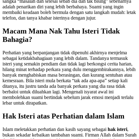
sangka “masalah dah selesai sebab dia dah tak bising” sebenarnya
adalah penarikan diri yang lebih berbahaya. Suami yang ingin
membaiki keadaan boleh bermula dengan satu langkah mudah: letak
telefon, dan tanya khabar isterinya dengan jujur.
Macam Mana Nak Tahu Isteri Tidak
Bahagia?
Perhatian yang berpanjangan tidak dipenuhi akhirnya menjelma
sebagai ketidakbahagiaan yang lebih dalam. Tandanya termasuk
isteri yang semakin pendiam dan tidak lagi berkongsi cerita harian,
hilang minat terhadap perkara yang dulu menggembirakannya, lebih
banyak menghabiskan masa berasingan, dan kurang sentuhan atau
kemesraan. Bila isteri mula berkata “tak ada apa-apa” setiap kali
ditanya, itu justru tanda ada banyak perkara yang dia rasa tidak
berbaloi untuk diluahkan lagi. Mengenali isyarat awal ini
membolehkan suami bertindak sebelum jarak emosi menjadi terlalu
lebar untuk dirapatkan.
Hak Isteri atas Perhatian dalam Islam
Islam meletakkan perhatian dan kasih sayang sebagai
hak isteri
,
bukan sekadar kebaikan tambahan suami. Firman Allah dalam Surah