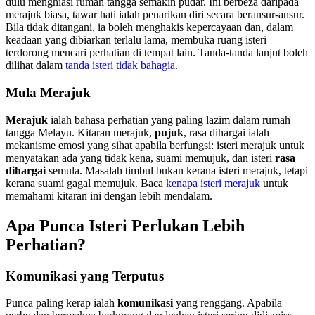
dulu menghiasi rumah tangga semakin pudar. Ini berbeza daripada
merajuk biasa, tawar hati ialah penarikan diri secara beransur-ansur.
Bila tidak ditangani, ia boleh menghakis kepercayaan dan, dalam
keadaan yang dibiarkan terlalu lama, membuka ruang isteri
terdorong mencari perhatian di tempat lain. Tanda-tanda lanjut boleh
dilihat dalam
tanda isteri tidak bahagia
.
Mula Merajuk
Merajuk
ialah bahasa perhatian yang paling lazim dalam rumah
tangga Melayu. Kitaran merajuk,
pujuk
, rasa dihargai ialah
mekanisme emosi yang sihat apabila berfungsi: isteri merajuk untuk
menyatakan ada yang tidak kena, suami memujuk, dan isteri
rasa
dihargai
semula. Masalah timbul bukan kerana isteri merajuk, tetapi
kerana suami gagal memujuk. Baca
kenapa isteri merajuk
untuk
memahami kitaran ini dengan lebih mendalam.
Apa Punca Isteri Perlukan Lebih
Perhatian?
Komunikasi yang Terputus
Punca paling kerap ialah
komunikasi
yang renggang. Apabila