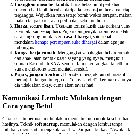
Luangkan masa berkualiti.
Lima belas minit perhatian
sepenuh hati lebih bernilai daripada berjam-jam bersama tetapi
terganggu. Wujudkan rutin tetap: borak waktu sarapan, makan
malam tanpa skrin, atau perbualan sebelum tidur.
Hargai secara lisan.
Ucapkan terima kasih atas perkara yang
isteri lakukan setiap hari. Pujian dan pengiktirafan lisan ialah
cara langsung untuk isteri
rasa dihargai
, satu sebab
mendalam
kenapa perempuan suka dihargai
dalam apa jua
hubungan.
Kongsi kerja rumah.
Mengangkat sebahagian beban rumah
dan anak ialah bentuk kasih sayang yang nyata, mengikut
sunnah Rasulullah SAW sendiri. Ia mengurangkan keletihan
yang mendorong isteri menjadi sensitif.
Pujuk, jangan biarkan.
Bila isteri merajuk, ambil inisiatif
memujuk. Jangan tunggu dia “okay sendiri”, kerana selalunya
dia tidak akan okay, cuma akan tawar hati.
Komunikasi Lembut: Mulakan dengan
Cara yang Betul
Cara sesuatu perbualan dimulakan menentukan hampir keseluruhan
hasilnya. Teknik
soft startup
, memulakan dengan lembut tanpa
tuduhan, membantu mengelak konflik. Daripada berkata “Awak tak