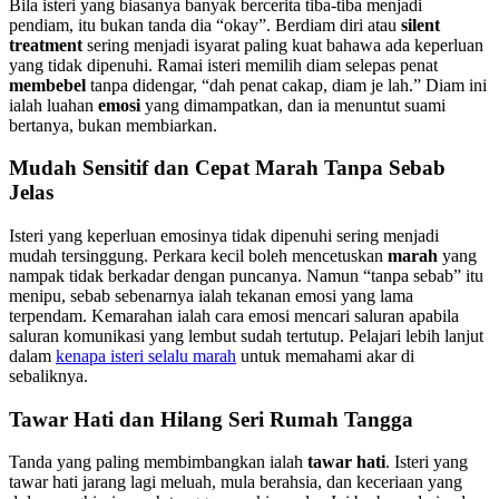
Bila isteri yang biasanya banyak bercerita tiba-tiba menjadi
pendiam, itu bukan tanda dia “okay”. Berdiam diri atau
silent
treatment
sering menjadi isyarat paling kuat bahawa ada keperluan
yang tidak dipenuhi. Ramai isteri memilih diam selepas penat
membebel
tanpa didengar, “dah penat cakap, diam je lah.” Diam ini
ialah luahan
emosi
yang dimampatkan, dan ia menuntut suami
bertanya, bukan membiarkan.
Mudah Sensitif dan Cepat Marah Tanpa Sebab
Jelas
Isteri yang keperluan emosinya tidak dipenuhi sering menjadi
mudah tersinggung. Perkara kecil boleh mencetuskan
marah
yang
nampak tidak berkadar dengan puncanya. Namun “tanpa sebab” itu
menipu, sebab sebenarnya ialah tekanan emosi yang lama
terpendam. Kemarahan ialah cara emosi mencari saluran apabila
saluran komunikasi yang lembut sudah tertutup. Pelajari lebih lanjut
dalam
kenapa isteri selalu marah
untuk memahami akar di
sebaliknya.
Tawar Hati dan Hilang Seri Rumah Tangga
Tanda yang paling membimbangkan ialah
tawar hati
. Isteri yang
tawar hati jarang lagi meluah, mula berahsia, dan keceriaan yang