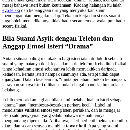
mesej bahawa isteri bukan keutamaan. Kadang halangan itu ialah
ego lelaki
dan kebanggaan diri yang menyukarkan suami
mendengar atau mengakui silap. Tekanan kerja dan
stress
suami
juga boleh menjadikannya tidak hadir secara emosi walaupun hadir
secara fizikal.
Bila Suami Asyik dengan Telefon dan
Anggap Emosi Isteri “Drama”
Antara situasi paling melukakan bagi isteri ialah duduk di sebelah
suami yang matanya tidak lepas dari skrin telefon. Kehadiran fizikal
tanpa kehadiran emosi sebenarnya lebih menyakitkan daripada
ketiadaan, kerana isteri nampak suaminya ada, tetapi tidak dapat
dijangkau. Dalam keadaan ini, “minta perhatian” bukan kemanjaan;
ia rayuan supaya isteri dilihat semula sebagai manusia, bukan latar
belakang.
Lebih merosakkan lagi apabila suami melabel luahan isteri sebagai
“drama” atau “membesar-besarkan perkara kecil”. Label ini
mendismiss
validasi emosi
yang isteri perlukan, dan ia mengajar
isteri satu pengajaran yang salah: bahawa meluah hanya
mengundang dipersenda. Akibatnya, isteri berhenti meluah, memilih
diam, dan secara senyap membina
tawar hati
. Apa yang suami