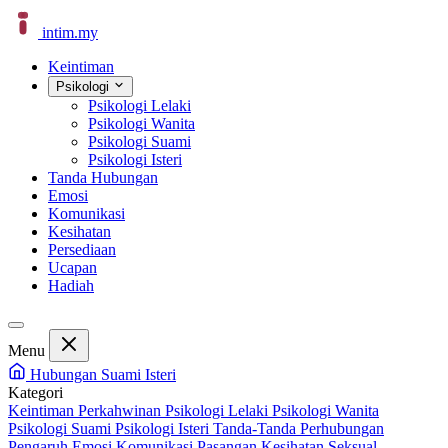
intim
.
my
Keintiman
Psikologi
Psikologi Lelaki
Psikologi Wanita
Psikologi Suami
Psikologi Isteri
Tanda Hubungan
Emosi
Komunikasi
Kesihatan
Persediaan
Ucapan
Hadiah
Menu
Hubungan Suami Isteri
Kategori
Keintiman Perkahwinan
Psikologi Lelaki
Psikologi Wanita
Psikologi Suami
Psikologi Isteri
Tanda-Tanda Perhubungan
Pengaruh Emosi
Komunikasi Pasangan
Kesihatan Seksual