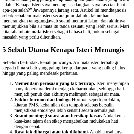
ialah: “Kenapa isteri saya menangis sedangkan saya rasa tak buat
apa-apa salah?” Jawapannya jarang satu. Artikel ini mendiagnosis
sebab-sebab air mata isteri secara jujur dahulu, kemudian
menerangkan tanggungjawab suami menurut Islam, dan akhirnya
menunjukkan bila air mata itu tanda sesuatu yang lebih serius. Mari
kita fahami
air mata isteri
sebagai bahasa hati, bukan sebagai
masalah yang perlu dihentikan.
5 Sebab Utama Kenapa Isteri Menangis
Sebelum bertindak, kenali puncanya. Air mata isteri terbahagi
kepada lima sebab yang paling kerap, daripada yang paling halus
hingga yang paling mendesak perhatian.
Memendam perasaan yang tak terucap.
Isteri menyimpan
banyak perkara demi menjaga keharmonian, sehingga hati
menjadi penuh dan akhirnya melimpah sebagai air mata.
Faktor hormon dan biologi.
Hormon seperti prolaktin,
kitaran PMS, kehamilan dan tempoh selepas bersalin
menjadikan emosinya lebih sensitif secara semula jadi.
Suami meninggi suara atau bersikap kasar.
Nada keras,
kata-kata tajam dan sikap mengabaikan melukakan hati
dengan cepat.
Rasa tak dihargai atau tak difahami.
Apabila usahanya