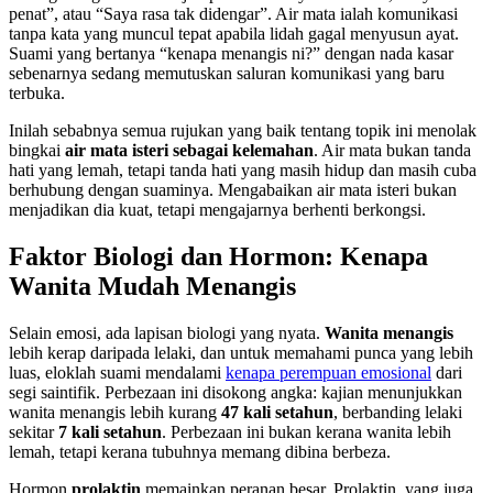
penat”, atau “Saya rasa tak didengar”. Air mata ialah komunikasi
tanpa kata yang muncul tepat apabila lidah gagal menyusun ayat.
Suami yang bertanya “kenapa menangis ni?” dengan nada kasar
sebenarnya sedang memutuskan saluran komunikasi yang baru
terbuka.
Inilah sebabnya semua rujukan yang baik tentang topik ini menolak
bingkai
air mata isteri sebagai kelemahan
. Air mata bukan tanda
hati yang lemah, tetapi tanda hati yang masih hidup dan masih cuba
berhubung dengan suaminya. Mengabaikan air mata isteri bukan
menjadikan dia kuat, tetapi mengajarnya berhenti berkongsi.
Faktor Biologi dan Hormon: Kenapa
Wanita Mudah Menangis
Selain emosi, ada lapisan biologi yang nyata.
Wanita menangis
lebih kerap daripada lelaki, dan untuk memahami punca yang lebih
luas, eloklah suami mendalami
kenapa perempuan emosional
dari
segi saintifik. Perbezaan ini disokong angka: kajian menunjukkan
wanita menangis lebih kurang
47 kali setahun
, berbanding lelaki
sekitar
7 kali setahun
. Perbezaan ini bukan kerana wanita lebih
lemah, tetapi kerana tubuhnya memang dibina berbeza.
Hormon
prolaktin
memainkan peranan besar. Prolaktin, yang juga