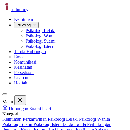
intim
.
my
Keintiman
Psikologi
Psikologi Lelaki
Psikologi Wanita
Psikologi Suami
Psikologi Isteri
Tanda Hubungan
Emosi
Komunikasi
Kesihatan
Persediaan
Ucapan
Hadiah
Menu
Hubungan Suami Isteri
Kategori
Keintiman Perkahwinan
Psikologi Lelaki
Psikologi Wanita
Psikologi Suami
Psikologi Isteri
Tanda-Tanda Perhubungan
Pengaruh Emosi
Komunikasi Pasangan
Kesihatan Seksual