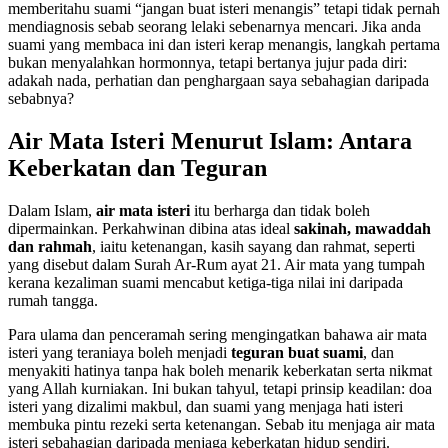
memberitahu suami “jangan buat isteri menangis” tetapi tidak pernah
mendiagnosis sebab seorang lelaki sebenarnya mencari. Jika anda
suami yang membaca ini dan isteri kerap menangis, langkah pertama
bukan menyalahkan hormonnya, tetapi bertanya jujur pada diri:
adakah nada, perhatian dan penghargaan saya sebahagian daripada
sebabnya?
Air Mata Isteri Menurut Islam: Antara
Keberkatan dan Teguran
Dalam Islam,
air mata isteri
itu berharga dan tidak boleh
dipermainkan. Perkahwinan dibina atas ideal
sakinah, mawaddah
dan rahmah
, iaitu ketenangan, kasih sayang dan rahmat, seperti
yang disebut dalam Surah Ar-Rum ayat 21. Air mata yang tumpah
kerana kezaliman suami mencabut ketiga-tiga nilai ini daripada
rumah tangga.
Para ulama dan penceramah sering mengingatkan bahawa air mata
isteri yang teraniaya boleh menjadi
teguran buat suami
, dan
menyakiti hatinya tanpa hak boleh menarik keberkatan serta nikmat
yang Allah kurniakan. Ini bukan tahyul, tetapi prinsip keadilan: doa
isteri yang dizalimi makbul, dan suami yang menjaga hati isteri
membuka pintu rezeki serta ketenangan. Sebab itu menjaga air mata
isteri sebahagian daripada menjaga keberkatan hidup sendiri.