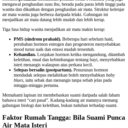
mengawal penghasilan susu ibu, berada pada paras lebih tinggi pada
wanita dan dikaitkan dengan penghasilan air mata. Struktur kelenjar
air mata wanita juga berbeza daripada lelaki. Gabungan ini
menjadikan air mata datang lebih mudah dan lebih kerap.
Tiga fasa hidup wanita menjadikan air mata makin kerap:
PMS (sindrom prahaid).
Beberapa hari sebelum haid,
perubahan hormon estrogen dan progesteron menyebabkan
mood turun naik dan emosi mudah tersentuh.
Kehamilan.
Lonjakan hormon ketika mengandung, ditambah
keletihan, mual dan kebimbangan tentang bayi, menyebabkan
isteri menangis walaupun atas perkara kecil.
Selepas bersalin (postpartum).
Penurunan hormon
mendadak selepas melahirkan boleh menyebabkan
baby
blues
, iaitu sebak dan menangis tanpa sebab jelas pada
minggu-minggu pertama.
Memahami lapisan ini membebaskan suami daripada salah faham
bahawa isteri “cari pasal”. Kadang-kadang air matanya memang
gabungan biologi dan keletihan, bukan tuduhan terhadap suami.
Faktor Rumah Tangga: Bila Suami Punca
Air Mata Isteri