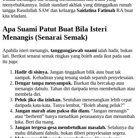
menyebabkannya. Inilah standard akhlak yang ditinggalkan rumah
tangga Rasulullah SAW dan keluarga
Saidatina Fatimah
RA buat
kita teladani.
Apa Suami Patut Buat Bila Isteri
Menangis (Senarai Semak)
Apabila isteri menangis,
tanggungjawab suami
ialah hadir, bukan
lari. Berikut senarai semak ringkas yang boleh anda ikut pada saat
itu juga:
Hadir di sisinya.
Jangan tinggalkan bilik atau buat tak
nampak. Kehadiran yang tenang sudah separuh penyelesaian.
Dengar tanpa menyampuk.
Biarkan dia bercakap atau
menangis dahulu. Tahan diri daripada terus membetulkan atau
membela diri.
Peluk jika dia izinkan.
Sentuhan menenangkan lebih cepat
daripada kata-kata. Tanya lembut, “Boleh abang peluk?”
Jangan marah atau paksa dia diam.
“Jangan menangis”
atau “berhenti” hanya menafikan perasaannya dan menambah
luka. Beri dia ruang.
Jangan tergesa-gesa membetulkan masalah.
Selalunya dia
mahu difahami dahulu, bukan diberi penyelesaian segera.