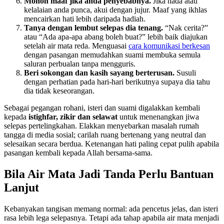
Mohon maaf jika anda penyebabnya.
Jika nada atau
kelalaian anda punca, akui dengan jujur. Maaf yang ikhlas
mencairkan hati lebih daripada hadiah.
Tanya dengan lembut selepas dia tenang.
“Nak cerita?”
atau “Ada apa-apa abang boleh buat?” lebih baik diajukan
setelah air mata reda. Menguasai
cara komunikasi berkesan
dengan pasangan memudahkan suami membuka semula
saluran perbualan tanpa mengguris.
Beri sokongan dan kasih sayang berterusan.
Susuli
dengan perhatian pada hari-hari berikutnya supaya dia tahu
dia tidak keseorangan.
Sebagai pegangan rohani, isteri dan suami digalakkan kembali
kepada
istighfar, zikir dan selawat
untuk menenangkan jiwa
selepas pertelingkahan. Elakkan menyebarkan masalah rumah
tangga di media sosial; carilah ruang bertenang yang neutral dan
selesaikan secara berdua. Ketenangan hati paling cepat pulih apabila
pasangan kembali kepada Allah bersama-sama.
Bila Air Mata Jadi Tanda Perlu Bantuan
Lanjut
Kebanyakan tangisan memang normal: ada pencetus jelas, dan isteri
rasa lebih lega selepasnya. Tetapi ada tahap apabila air mata menjadi