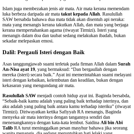
Islam juga membezakan jenis air mata. Air mata kerana memendam
luka berbeza daripada air mata
takut kepada Allah
. Rasulullah
SAW bersabda bahawa dua mata tidak akan disentuh api neraka:
mata yang menangis kerana takutkan Allah, dan mata yang berjaga
kerana mempertahankan agama (riwayat Tirmizi). Isteri yang
menangis dalam doa dan taubat sedang melakukan ibadah, bukan
sekadar melepaskan emosi.
Dalil: Pergauli Isteri dengan Baik
Asas tanggungjawab suami terletak pada firman Allah dalam
Surah
An-Nisa ayat 19
, yang bermaksud: “Dan bergaullah dengan
mereka (isteri) secara baik.” Ayat ini memerintahkan suami melayani
isteri dengan kebaikan, kelembutan dan keadilan, bukan dengan
kekasaran yang mengundang air mata.
Rasulullah SAW
menjadi contoh hidup ayat ini. Baginda bersabda,
“Sebaik-baik kamu adalah yang paling baik terhadap isterinya, dan
aku adalah yang paling baik antara kamu terhadap isteriku” (riwayat
Tirmizi). Diriwayatkan ketika Safiyyah RA menangis, Baginda
menyeka air mata isterinya dengan tangannya sendiri dan
menenangkannya dengan kata-kata lembut. Saidina
Ali bin Abi
Talib
RA turut meninggalkan pesan masyhur bahawa jika seorang
wanita menangis, dia sedang meruntuhkan hati lelaki yang