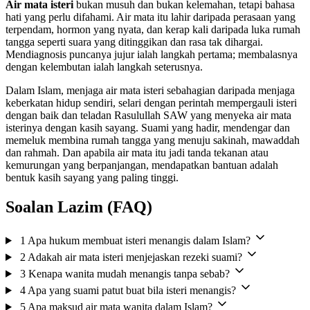
Air mata isteri
bukan musuh dan bukan kelemahan, tetapi bahasa
hati yang perlu difahami. Air mata itu lahir daripada perasaan yang
terpendam, hormon yang nyata, dan kerap kali daripada luka rumah
tangga seperti suara yang ditinggikan dan rasa tak dihargai.
Mendiagnosis puncanya jujur ialah langkah pertama; membalasnya
dengan kelembutan ialah langkah seterusnya.
Dalam Islam, menjaga air mata isteri sebahagian daripada menjaga
keberkatan hidup sendiri, selari dengan perintah mempergauli isteri
dengan baik dan teladan Rasulullah SAW yang menyeka air mata
isterinya dengan kasih sayang. Suami yang hadir, mendengar dan
memeluk membina rumah tangga yang menuju sakinah, mawaddah
dan rahmah. Dan apabila air mata itu jadi tanda tekanan atau
kemurungan yang berpanjangan, mendapatkan bantuan adalah
bentuk kasih sayang yang paling tinggi.
Soalan Lazim (FAQ)
1
Apa hukum membuat isteri menangis dalam Islam?
2
Adakah air mata isteri menjejaskan rezeki suami?
3
Kenapa wanita mudah menangis tanpa sebab?
4
Apa yang suami patut buat bila isteri menangis?
5
Apa maksud air mata wanita dalam Islam?