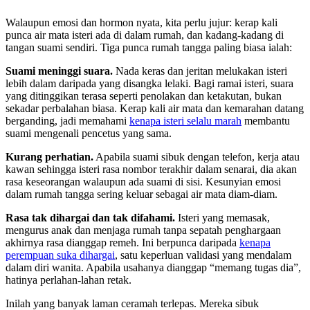
Walaupun emosi dan hormon nyata, kita perlu jujur: kerap kali
punca air mata isteri ada di dalam rumah, dan kadang-kadang di
tangan suami sendiri. Tiga punca rumah tangga paling biasa ialah:
Suami meninggi suara.
Nada keras dan jeritan melukakan isteri
lebih dalam daripada yang disangka lelaki. Bagi ramai isteri, suara
yang ditinggikan terasa seperti penolakan dan ketakutan, bukan
sekadar perbalahan biasa. Kerap kali air mata dan kemarahan datang
berganding, jadi memahami
kenapa isteri selalu marah
membantu
suami mengenali pencetus yang sama.
Kurang perhatian.
Apabila suami sibuk dengan telefon, kerja atau
kawan sehingga isteri rasa nombor terakhir dalam senarai, dia akan
rasa keseorangan walaupun ada suami di sisi. Kesunyian emosi
dalam rumah tangga sering keluar sebagai air mata diam-diam.
Rasa tak dihargai dan tak difahami.
Isteri yang memasak,
mengurus anak dan menjaga rumah tanpa sepatah penghargaan
akhirnya rasa dianggap remeh. Ini berpunca daripada
kenapa
perempuan suka dihargai
, satu keperluan validasi yang mendalam
dalam diri wanita. Apabila usahanya dianggap “memang tugas dia”,
hatinya perlahan-lahan retak.
Inilah yang banyak laman ceramah terlepas. Mereka sibuk