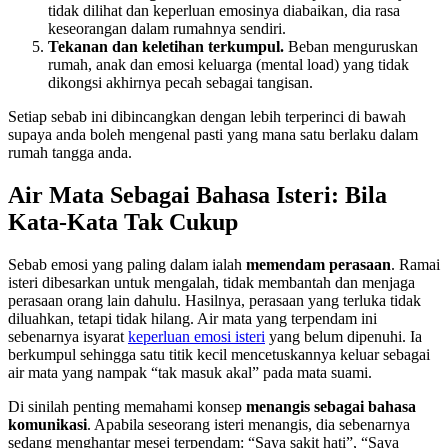
tidak dilihat dan keperluan emosinya diabaikan, dia rasa
keseorangan dalam rumahnya sendiri.
Tekanan dan keletihan terkumpul.
Beban menguruskan
rumah, anak dan emosi keluarga (mental load) yang tidak
dikongsi akhirnya pecah sebagai tangisan.
Setiap sebab ini dibincangkan dengan lebih terperinci di bawah
supaya anda boleh mengenal pasti yang mana satu berlaku dalam
rumah tangga anda.
Air Mata Sebagai Bahasa Isteri: Bila
Kata-Kata Tak Cukup
Sebab emosi yang paling dalam ialah
memendam perasaan
. Ramai
isteri dibesarkan untuk mengalah, tidak membantah dan menjaga
perasaan orang lain dahulu. Hasilnya, perasaan yang terluka tidak
diluahkan, tetapi tidak hilang. Air mata yang terpendam ini
sebenarnya isyarat
keperluan emosi isteri
yang belum dipenuhi. Ia
berkumpul sehingga satu titik kecil mencetuskannya keluar sebagai
air mata yang nampak “tak masuk akal” pada mata suami.
Di sinilah penting memahami konsep
menangis sebagai bahasa
komunikasi
. Apabila seseorang isteri menangis, dia sebenarnya
sedang menghantar mesej terpendam: “Saya sakit hati”, “Saya