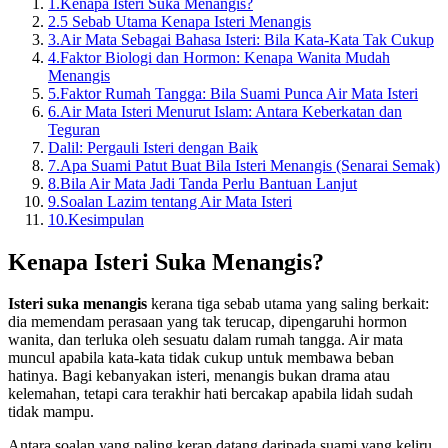
1.
Kenapa Isteri Suka Menangis?
2.
5 Sebab Utama Kenapa Isteri Menangis
3.
Air Mata Sebagai Bahasa Isteri: Bila Kata-Kata Tak Cukup
4.
Faktor Biologi dan Hormon: Kenapa Wanita Mudah
Menangis
5.
Faktor Rumah Tangga: Bila Suami Punca Air Mata Isteri
6.
Air Mata Isteri Menurut Islam: Antara Keberkatan dan
Teguran
Dalil: Pergauli Isteri dengan Baik
7.
Apa Suami Patut Buat Bila Isteri Menangis (Senarai Semak)
8.
Bila Air Mata Jadi Tanda Perlu Bantuan Lanjut
9.
Soalan Lazim tentang Air Mata Isteri
10.
Kesimpulan
Kenapa Isteri Suka Menangis?
Isteri suka menangis
kerana tiga sebab utama yang saling berkait:
dia memendam perasaan yang tak terucap, dipengaruhi hormon
wanita, dan terluka oleh sesuatu dalam rumah tangga. Air mata
muncul apabila kata-kata tidak cukup untuk membawa beban
hatinya. Bagi kebanyakan isteri, menangis bukan drama atau
kelemahan, tetapi cara terakhir hati bercakap apabila lidah sudah
tidak mampu.
Antara soalan yang paling kerap datang daripada suami yang keliru