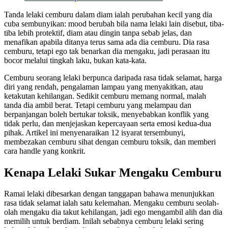
Tanda lelaki cemburu dalam diam ialah perubahan kecil yang dia
cuba sembunyikan: mood berubah bila nama lelaki lain disebut, tiba-
tiba lebih protektif, diam atau dingin tanpa sebab jelas, dan
menafikan apabila ditanya terus sama ada dia cemburu. Dia rasa
cemburu, tetapi ego tak benarkan dia mengaku, jadi perasaan itu
bocor melalui tingkah laku, bukan kata-kata.
Cemburu seorang lelaki berpunca daripada rasa tidak selamat, harga
diri yang rendah, pengalaman lampau yang menyakitkan, atau
ketakutan kehilangan. Sedikit cemburu memang normal, malah
tanda dia ambil berat. Tetapi cemburu yang melampau dan
berpanjangan boleh bertukar toksik, menyebabkan konflik yang
tidak perlu, dan menjejaskan kepercayaan serta emosi kedua-dua
pihak. Artikel ini menyenaraikan 12 isyarat tersembunyi,
membezakan cemburu sihat dengan cemburu toksik, dan memberi
cara handle yang konkrit.
Kenapa Lelaki Sukar Mengaku Cemburu
Ramai lelaki dibesarkan dengan tanggapan bahawa menunjukkan
rasa tidak selamat ialah satu kelemahan. Mengaku cemburu seolah-
olah mengaku dia takut kehilangan, jadi ego mengambil alih dan dia
memilih untuk berdiam. Inilah sebabnya cemburu lelaki sering