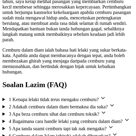
tahun, saya kerap melihat pasangan yang membiarkan cemburu
kecil membesar sehingga merosakkan kepercayaan. Pertimbangkan
untuk berjumpa kaunselor kekeluargaan apabila cemburu pasangan
sudah mula mengawal hidup anda, mencetuskan pertengkaran
berulang, atau membuat anda rasa tidak selamat di rumah sendiri.
Mendapatkan bantuan bukan tanda hubungan gagal, sebaliknya
langkah matang untuk membaikinya sebelum keadaan jadi lebih
parah.
Cemburu dalam diam ialah bahasa hati lelaki yang sukar berkata-
kata. Apabila anda dapat membacanya dengan tepat, anda boleh
membezakan ghirah yang menjaga daripada cemburu yang
memusnahkan, dan bertindak dengan bijak untuk kebaikan
hubungan.
Soalan Lazim (FAQ)
1
Kenapa lelaki tidak terus mengaku cemburu?
2
Adakah cemburu dalam diam bermakna dia suka?
3
Apa beza cemburu sihat dan cemburu toksik?
4
Bagaimana cara handle lelaki yang cemburu dalam diam?
5
Apa tanda suami cemburu tapi tak nak mengaku?
6
Cemburu dalam Islam (ghirah) adakah dibenarkan?