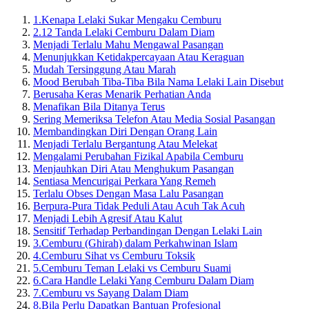
1.
Kenapa Lelaki Sukar Mengaku Cemburu
2.
12 Tanda Lelaki Cemburu Dalam Diam
Menjadi Terlalu Mahu Mengawal Pasangan
Menunjukkan Ketidakpercayaan Atau Keraguan
Mudah Tersinggung Atau Marah
Mood Berubah Tiba-Tiba Bila Nama Lelaki Lain Disebut
Berusaha Keras Menarik Perhatian Anda
Menafikan Bila Ditanya Terus
Sering Memeriksa Telefon Atau Media Sosial Pasangan
Membandingkan Diri Dengan Orang Lain
Menjadi Terlalu Bergantung Atau Melekat
Mengalami Perubahan Fizikal Apabila Cemburu
Menjauhkan Diri Atau Menghukum Pasangan
Sentiasa Mencurigai Perkara Yang Remeh
Terlalu Obses Dengan Masa Lalu Pasangan
Berpura-Pura Tidak Peduli Atau Acuh Tak Acuh
Menjadi Lebih Agresif Atau Kalut
Sensitif Terhadap Perbandingan Dengan Lelaki Lain
3.
Cemburu (Ghirah) dalam Perkahwinan Islam
4.
Cemburu Sihat vs Cemburu Toksik
5.
Cemburu Teman Lelaki vs Cemburu Suami
6.
Cara Handle Lelaki Yang Cemburu Dalam Diam
7.
Cemburu vs Sayang Dalam Diam
8.
Bila Perlu Dapatkan Bantuan Profesional