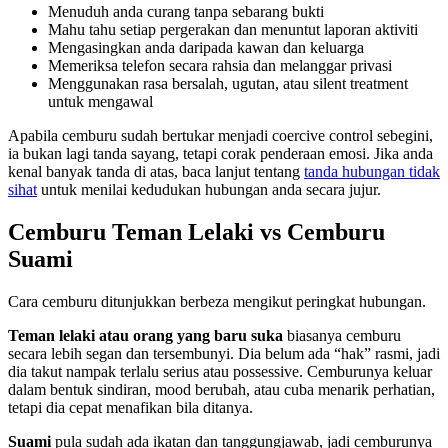
Menuduh anda curang tanpa sebarang bukti
Mahu tahu setiap pergerakan dan menuntut laporan aktiviti
Mengasingkan anda daripada kawan dan keluarga
Memeriksa telefon secara rahsia dan melanggar privasi
Menggunakan rasa bersalah, ugutan, atau silent treatment
untuk mengawal
Apabila cemburu sudah bertukar menjadi coercive control sebegini,
ia bukan lagi tanda sayang, tetapi corak penderaan emosi. Jika anda
kenal banyak tanda di atas, baca lanjut tentang
tanda hubungan tidak
sihat
untuk menilai kedudukan hubungan anda secara jujur.
Cemburu Teman Lelaki vs Cemburu
Suami
Cara cemburu ditunjukkan berbeza mengikut peringkat hubungan.
Teman lelaki atau orang yang baru suka
biasanya cemburu
secara lebih segan dan tersembunyi. Dia belum ada “hak” rasmi, jadi
dia takut nampak terlalu serius atau possessive. Cemburunya keluar
dalam bentuk sindiran, mood berubah, atau cuba menarik perhatian,
tetapi dia cepat menafikan bila ditanya.
Suami
pula sudah ada ikatan dan tanggungjawab, jadi cemburunya