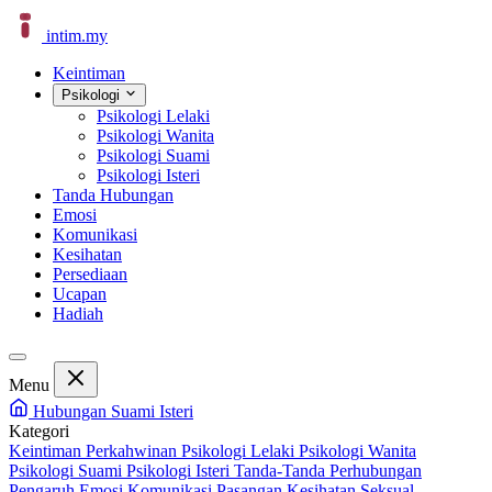
intim
.
my
Keintiman
Psikologi
Psikologi Lelaki
Psikologi Wanita
Psikologi Suami
Psikologi Isteri
Tanda Hubungan
Emosi
Komunikasi
Kesihatan
Persediaan
Ucapan
Hadiah
Menu
Hubungan Suami Isteri
Kategori
Keintiman Perkahwinan
Psikologi Lelaki
Psikologi Wanita
Psikologi Suami
Psikologi Isteri
Tanda-Tanda Perhubungan
Pengaruh Emosi
Komunikasi Pasangan
Kesihatan Seksual