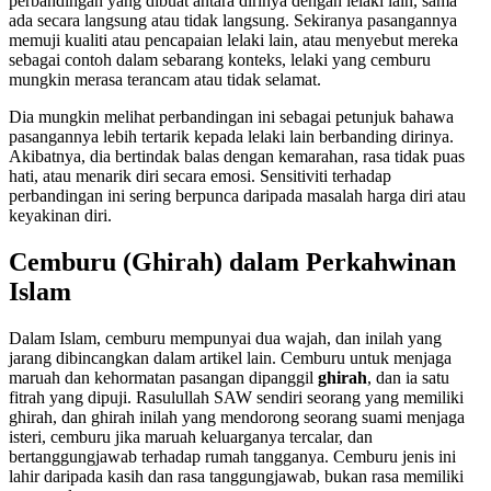
perbandingan yang dibuat antara dirinya dengan lelaki lain, sama
ada secara langsung atau tidak langsung. Sekiranya pasangannya
memuji kualiti atau pencapaian lelaki lain, atau menyebut mereka
sebagai contoh dalam sebarang konteks, lelaki yang cemburu
mungkin merasa terancam atau tidak selamat.
Dia mungkin melihat perbandingan ini sebagai petunjuk bahawa
pasangannya lebih tertarik kepada lelaki lain berbanding dirinya.
Akibatnya, dia bertindak balas dengan kemarahan, rasa tidak puas
hati, atau menarik diri secara emosi. Sensitiviti terhadap
perbandingan ini sering berpunca daripada masalah harga diri atau
keyakinan diri.
Cemburu (Ghirah) dalam Perkahwinan
Islam
Dalam Islam, cemburu mempunyai dua wajah, dan inilah yang
jarang dibincangkan dalam artikel lain. Cemburu untuk menjaga
maruah dan kehormatan pasangan dipanggil
ghirah
, dan ia satu
fitrah yang dipuji. Rasulullah SAW sendiri seorang yang memiliki
ghirah, dan ghirah inilah yang mendorong seorang suami menjaga
isteri, cemburu jika maruah keluarganya tercalar, dan
bertanggungjawab terhadap rumah tangganya. Cemburu jenis ini
lahir daripada kasih dan rasa tanggungjawab, bukan rasa memiliki