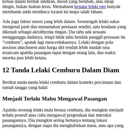
keluar dalam bentuk sindiran, mood yang berubah, atau sikap
dingin, bukan luahan terus. Memahami
kenapa lelaki ego
banyak
membantu anda membaca isyarat ini tanpa salah faham.
Ada juga faktor emosi yang lebih dalam. Sesetengah lelaki sukar
mengenal pasti dan menamakan perasaan sendiri, satu keadaan yang
dikenali sebagai alexithymia ringan. Dia tahu ada sesuatu
mengganggu dadanya, tetapi tidak tahu hendak panggil perasaan itu
“cemburu”, apatah lagi menceritakannya. Lelaki dengan pola
anxious attachment atau harga diri rendah lebih mudah rasa
terancam apabila pasangan rapat dengan orang lain, dan reaksi
mereka pun lebih ketara.
12 Tanda Lelaki Cemburu Dalam Diam
Berikut tanda-tanda lelaki cemburu dalam konteks percintaan dan
rumah tangga yang halal:
Menjadi Terlalu Mahu Mengawal Pasangan
Apabila seorang lelaki mula berasa cemburu, dia mungkin menjadi
terlalu posesif atau cuba mengawal pergerakan dan interaksi
pasangannya. Dia mungkin sering bertanya tentang lokasi
pasangannya, dengan siapa dia menghabiskan masa, atau apa yang