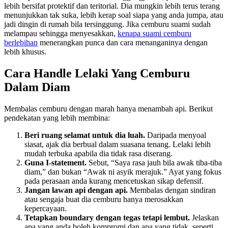
lebih bersifat protektif dan teritorial. Dia mungkin lebih terus terang
menunjukkan tak suka, lebih kerap soal siapa yang anda jumpa, atau
jadi dingin di rumah bila tersinggung. Jika cemburu suami sudah
melampau sehingga menyesakkan,
kenapa suami cemburu
berlebihan
menerangkan punca dan cara menanganinya dengan
lebih khusus.
Cara Handle Lelaki Yang Cemburu
Dalam Diam
Membalas cemburu dengan marah hanya menambah api. Berikut
pendekatan yang lebih membina:
Beri ruang selamat untuk dia luah.
Daripada menyoal
siasat, ajak dia berbual dalam suasana tenang. Lelaki lebih
mudah terbuka apabila dia tidak rasa diserang.
Guna I-statement.
Sebut, “Saya rasa jauh bila awak tiba-tiba
diam,” dan bukan “Awak ni asyik merajuk.” Ayat yang fokus
pada perasaan anda kurang mencetuskan sikap defensif.
Jangan lawan api dengan api.
Membalas dengan sindiran
atau sengaja buat dia cemburu hanya merosakkan
kepercayaan.
Tetapkan boundary dengan tegas tetapi lembut.
Jelaskan
apa yang anda boleh kompromi dan apa yang tidak, seperti