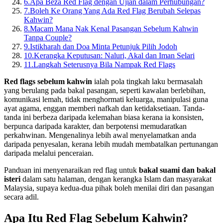
6.
Apa Beza Red Flag dengan Ujian dalam Perhubungan?
7.
Boleh Ke Orang Yang Ada Red Flag Berubah Selepas
Kahwin?
8.
Macam Mana Nak Kenal Pasangan Sebelum Kahwin
Tanpa Couple?
9.
Istikharah dan Doa Minta Petunjuk Pilih Jodoh
10.
Kerangka Keputusan: Naluri, Akal dan Iman Selari
11.
Langkah Seterusnya Bila Nampak Red Flags
Red flags sebelum kahwin
ialah pola tingkah laku bermasalah
yang berulang pada bakal pasangan, seperti kawalan berlebihan,
komunikasi lemah, tidak menghormati keluarga, manipulasi guna
ayat agama, enggan memberi nafkah dan ketidaksetiaan. Tanda-
tanda ini berbeza daripada kelemahan biasa kerana ia konsisten,
berpunca daripada karakter, dan berpotensi memudaratkan
perkahwinan. Mengenalinya lebih awal menyelamatkan anda
daripada penyesalan, kerana lebih mudah membatalkan pertunangan
daripada melalui penceraian.
Panduan ini menyenaraikan red flag untuk
bakal suami dan bakal
isteri
dalam satu halaman, dengan kerangka Islam dan masyarakat
Malaysia, supaya kedua-dua pihak boleh menilai diri dan pasangan
secara adil.
Apa Itu Red Flag Sebelum Kahwin?