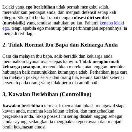
Lelaki yang
ego berlebihan
tidak pernah mengaku salah,
merendahkan pendapat anda, dan menjadi defensif setiap kali
ditegur. Sikap ini berkait rapat dengan
obsesi diri sendiri
(narsisistik)
yang sentiasa mahukan pujian. Fahami
kenapa lelaki
ego
, tetapi apabila ego menutup pintu perbincangan sepenuhnya, ia
menjadi red flag.
2. Tidak Hormat Ibu Bapa dan Keluarga Anda
Cara dia melayan ibu bapa, adik-beradik dan keluarga anda
meramalkan layanannya selepas kahwin.
Tidak menghormati
keluarga pasangan
, merendahkan mereka, atau enggan membina
hubungan baik menunjukkan kurangnya adab. Perhatikan juga cara
dia melayan pekerja servis dan orang tua, kerana karakter sebenar
terserlah pada orang yang tidak perlu dia ambil hati.
3. Kawalan Berlebihan (Controlling)
Kawalan berlebihan
termasuk memantau lokasi, mengawal siapa
kawan anda, meminta kata laluan telefon, dan mengehadkan
pergerakan anda. Sikap posesif ini sering disalah anggap sebagai
tanda sayang, sedangkan ia menghakis kepercayaan dan menjadi
benih keganasan emosi.