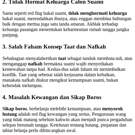
2. Tidak Hormat Keluarga Calon Suami
Sama seperti red flag bakal suami,
tidak menghormati keluarga
bakal suami, merendahkan ibunya, atau enggan membina hubungan
baik dengan mertua juga satu tanda amaran. Akhlak terhadap
keluarga pasangan menentukan keharmonian rumah tangga jangka
panjang.
3. Salah Faham Konsep Taat dan Nafkah
Sebahagian menyalahertikan
taat
sebagai tunduk membuta-tuli, atau
menganggap
nafkah
bermakna suami wajib menyediakan
kemewahan tanpa had. Kedua-dua salah faham ini menimbulkan
konflik. Taat yang sebenar ialah kerjasama dalam kebaikan,
manakala nafkah diukur mengikut kemampuan suami, bukan
kehendak melampau.
4. Masalah Kewangan dan Sikap Boros
Sikap boros
, berbelanja melebihi kemampuan, atau
menyorok
hutang
adalah red flag kewangan yang serius. Pengurusan wang
yang tidak matang sebelum kahwin akan menjadi punca pergaduhan
selepas berumah tangga. Ketelusan tentang hutang, pinjaman dan
tabiat belanja perlu dibincangkan awal.