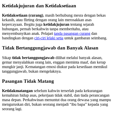
Ketidakjujuran dan Ketidaksetiaan
Ketidaksetiaan (curang)
, masih berhubung mesra dengan bekas
kekasih, atau flirting dengan orang lain merosakkan asas
kepercayaan. Begitu juga
ketidakjujuran
tentang sejarah
hubungan, pernah berkahwin tanpa memberitahu, atau
menyembunyikan anak. Pelajari
tanda pasangan curang
dan
bandingkan dengan
ciri-ciri lelaki setia
untuk gambaran seimbang.
Tidak Bertanggungjawab dan Banyak Alasan
Sikap
tidak bertanggungjawab
dilihat melalui banyak alasan,
gemar menyalahkan orang lain, enggan meminta maaf, dan kerap
mungkir janji. Kematangan emosi diukur pada kesediaan memikul
tanggungjawab, bukan mengelaknya.
Pasangan Tidak Matang
Ketidakmatangan
sebelum kahwin terserlah pada kekurangan
kemahiran hidup asas, pekerjaan tidak stabil, dan tiada perancangan
masa depan. Perkahwinan menuntut dua orang dewasa yang mampu
menguruskan diri, bukan seorang menjadi “ibu bapa” kepada yang
seorang lagi.