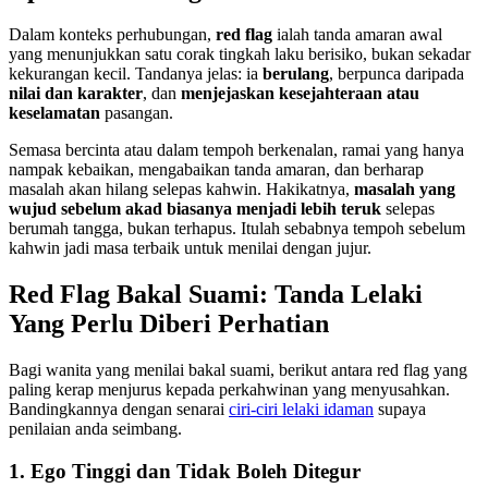
Dalam konteks perhubungan,
red flag
ialah tanda amaran awal
yang menunjukkan satu corak tingkah laku berisiko, bukan sekadar
kekurangan kecil. Tandanya jelas: ia
berulang
, berpunca daripada
nilai dan karakter
, dan
menjejaskan kesejahteraan atau
keselamatan
pasangan.
Semasa bercinta atau dalam tempoh berkenalan, ramai yang hanya
nampak kebaikan, mengabaikan tanda amaran, dan berharap
masalah akan hilang selepas kahwin. Hakikatnya,
masalah yang
wujud sebelum akad biasanya menjadi lebih teruk
selepas
berumah tangga, bukan terhapus. Itulah sebabnya tempoh sebelum
kahwin jadi masa terbaik untuk menilai dengan jujur.
Red Flag Bakal Suami: Tanda Lelaki
Yang Perlu Diberi Perhatian
Bagi wanita yang menilai bakal suami, berikut antara red flag yang
paling kerap menjurus kepada perkahwinan yang menyusahkan.
Bandingkannya dengan senarai
ciri-ciri lelaki idaman
supaya
penilaian anda seimbang.
1. Ego Tinggi dan Tidak Boleh Ditegur