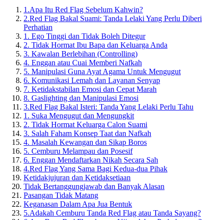
1.
Apa Itu Red Flag Sebelum Kahwin?
2.
Red Flag Bakal Suami: Tanda Lelaki Yang Perlu Diberi
Perhatian
1. Ego Tinggi dan Tidak Boleh Ditegur
2. Tidak Hormat Ibu Bapa dan Keluarga Anda
3. Kawalan Berlebihan (Controlling)
4. Enggan atau Cuai Memberi Nafkah
5. Manipulasi Guna Ayat Agama Untuk Mengugut
6. Komunikasi Lemah dan Layanan Senyap
7. Ketidakstabilan Emosi dan Cepat Marah
8. Gaslighting dan Manipulasi Emosi
3.
Red Flag Bakal Isteri: Tanda Yang Lelaki Perlu Tahu
1. Suka Mengugut dan Mengungkit
2. Tidak Hormat Keluarga Calon Suami
3. Salah Faham Konsep Taat dan Nafkah
4. Masalah Kewangan dan Sikap Boros
5. Cemburu Melampau dan Posesif
6. Enggan Mendaftarkan Nikah Secara Sah
4.
Red Flag Yang Sama Bagi Kedua-dua Pihak
Ketidakjujuran dan Ketidaksetiaan
Tidak Bertanggungjawab dan Banyak Alasan
Pasangan Tidak Matang
Keganasan Dalam Apa Jua Bentuk
5.
Adakah Cemburu Tanda Red Flag atau Tanda Sayang?