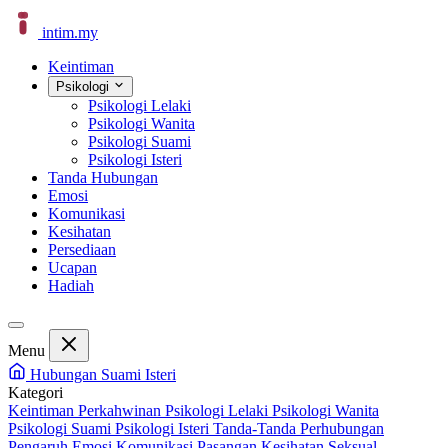
intim
.
my
Keintiman
Psikologi
Psikologi Lelaki
Psikologi Wanita
Psikologi Suami
Psikologi Isteri
Tanda Hubungan
Emosi
Komunikasi
Kesihatan
Persediaan
Ucapan
Hadiah
Menu
Hubungan Suami Isteri
Kategori
Keintiman Perkahwinan
Psikologi Lelaki
Psikologi Wanita
Psikologi Suami
Psikologi Isteri
Tanda-Tanda Perhubungan
Pengaruh Emosi
Komunikasi Pasangan
Kesihatan Seksual