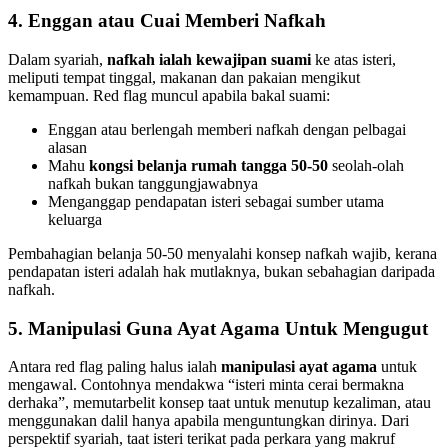
4. Enggan atau Cuai Memberi Nafkah
Dalam syariah,
nafkah ialah kewajipan suami
ke atas isteri,
meliputi tempat tinggal, makanan dan pakaian mengikut
kemampuan. Red flag muncul apabila bakal suami:
Enggan atau berlengah memberi nafkah dengan pelbagai
alasan
Mahu
kongsi belanja rumah tangga 50-50
seolah-olah
nafkah bukan tanggungjawabnya
Menganggap pendapatan isteri sebagai sumber utama
keluarga
Pembahagian belanja 50-50 menyalahi konsep nafkah wajib, kerana
pendapatan isteri adalah hak mutlaknya, bukan sebahagian daripada
nafkah.
5. Manipulasi Guna Ayat Agama Untuk Mengugut
Antara red flag paling halus ialah
manipulasi ayat agama
untuk
mengawal. Contohnya mendakwa “isteri minta cerai bermakna
derhaka”, memutarbelit konsep taat untuk menutup kezaliman, atau
menggunakan dalil hanya apabila menguntungkan dirinya. Dari
perspektif syariah, taat isteri terikat pada perkara yang makruf