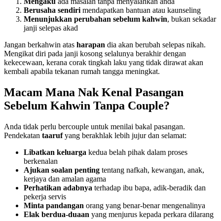
Mengaku
ada masalah tanpa menyalahkan anda
Berusaha sendiri
mendapatkan bantuan atau kaunseling
Menunjukkan perubahan sebelum kahwin
, bukan sekadar
janji selepas akad
Jangan berkahwin atas
harapan
dia akan berubah selepas nikah.
Mengikat diri pada janji kosong selalunya berakhir dengan
kekecewaan, kerana corak tingkah laku yang tidak dirawat akan
kembali apabila tekanan rumah tangga meningkat.
Macam Mana Nak Kenal Pasangan
Sebelum Kahwin Tanpa Couple?
Anda tidak perlu bercouple untuk menilai bakal pasangan.
Pendekatan
taaruf
yang berakhlak lebih jujur dan selamat:
Libatkan keluarga
kedua belah pihak dalam proses
berkenalan
Ajukan soalan penting
tentang nafkah, kewangan, anak,
kerjaya dan amalan agama
Perhatikan adabnya
terhadap ibu bapa, adik-beradik dan
pekerja servis
Minta pandangan
orang yang benar-benar mengenalinya
Elak berdua-duaan
yang menjurus kepada perkara dilarang