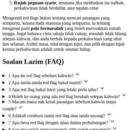
Rujuk peguam syarie
, terutama jika melibatkan isu nafkah,
perkahwinan tidak berdaftar, atau ugutan cerai
Mengenali red flags bukan tentang mencari pasangan yang
sempurna, kerana tiada manusia yang sempurna. Ia tentang
mengenal pasti
pola bermasalah
yang boleh merosakkan rumah
tangga. Ingat bahawa cinta sahaja tidak cukup, masalah tidak hilang
selepas kahwin, dan anda berhak kepada perkahwinan yang sihat
dan selamat. Ambil masa, nilai dengan jujur, dan pilih dengan bijak
kerana perkahwinan adalah untuk seumur hidup.
Soalan Lazim (FAQ)
1
Apa itu red flag sebelum kahwin?
2
Apa tanda-tanda red flag bakal suami?
3
Apa red flag bakal isteri yang lelaki perlu tahu?
4
Boleh ke orang yang ada red flag berubah selepas kahwin?
5
Macam mana nak kenal pasangan sebelum kahwin tanpa
couple?
6
Adakah cemburu tanda red flag atau tanda sayang?
7
Apa beza red flag dengan ujian dalam perhubungan?
8
Apa doa untuk minta petunjuk pilih jodoh yang betul?