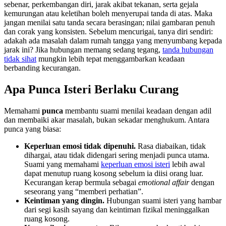
sebenar, perkembangan diri, jarak akibat tekanan, serta gejala
kemurungan atau keletihan boleh menyerupai tanda di atas. Maka
jangan menilai satu tanda secara berasingan; nilai gambaran penuh
dan corak yang konsisten. Sebelum mencurigai, tanya diri sendiri:
adakah ada masalah dalam rumah tangga yang menyumbang kepada
jarak ini? Jika hubungan memang sedang tegang,
tanda hubungan
tidak sihat
mungkin lebih tepat menggambarkan keadaan
berbanding kecurangan.
Apa Punca Isteri Berlaku Curang
Memahami
punca
membantu suami menilai keadaan dengan adil
dan membaiki akar masalah, bukan sekadar menghukum. Antara
punca yang biasa:
Keperluan emosi tidak dipenuhi.
Rasa diabaikan, tidak
dihargai, atau tidak didengari sering menjadi punca utama.
Suami yang memahami
keperluan emosi isteri
lebih awal
dapat menutup ruang kosong sebelum ia diisi orang luar.
Kecurangan kerap bermula sebagai
emotional affair
dengan
seseorang yang “memberi perhatian”.
Keintiman yang dingin.
Hubungan suami isteri yang hambar
dari segi kasih sayang dan keintiman fizikal meninggalkan
ruang kosong.