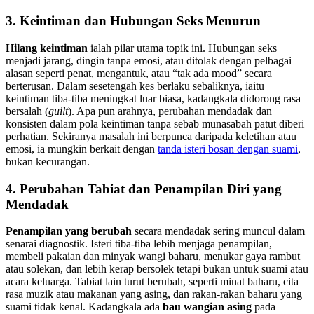
3. Keintiman dan Hubungan Seks Menurun
Hilang keintiman
ialah pilar utama topik ini. Hubungan seks
menjadi jarang, dingin tanpa emosi, atau ditolak dengan pelbagai
alasan seperti penat, mengantuk, atau “tak ada mood” secara
berterusan. Dalam sesetengah kes berlaku sebaliknya, iaitu
keintiman tiba-tiba meningkat luar biasa, kadangkala didorong rasa
bersalah (
guilt
). Apa pun arahnya, perubahan mendadak dan
konsisten dalam pola keintiman tanpa sebab munasabah patut diberi
perhatian. Sekiranya masalah ini berpunca daripada keletihan atau
emosi, ia mungkin berkait dengan
tanda isteri bosan dengan suami
,
bukan kecurangan.
4. Perubahan Tabiat dan Penampilan Diri yang
Mendadak
Penampilan yang berubah
secara mendadak sering muncul dalam
senarai diagnostik. Isteri tiba-tiba lebih menjaga penampilan,
membeli pakaian dan minyak wangi baharu, menukar gaya rambut
atau solekan, dan lebih kerap bersolek tetapi bukan untuk suami atau
acara keluarga. Tabiat lain turut berubah, seperti minat baharu, cita
rasa muzik atau makanan yang asing, dan rakan-rakan baharu yang
suami tidak kenal. Kadangkala ada
bau wangian asing
pada