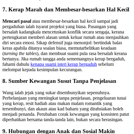
7. Kerap Marah dan Membesar-besarkan Hal Kecil
Mencari pasal
atau membesar-besarkan hal kecil sampai jadi
pergaduhan ialah isyarat projeksi yang biasa. Pasangan yang
bersalah kadangkala mencetuskan konflik secara sengaja, kerana
pertengkaran memberi alasan untuk keluar rumah atau menjauhkan
diri secara emosi. Sikap defensif juga menonjol: bertindak balas
keras apabila ditanya soalan biasa, memutarbelitkan keadaan
(
turning the tables
), dan membuat suami pula rasa bersalah kerana
bertanya. Jika rumah tangga anda sememangnya kerap bergaduh,
fahami dahulu
kenapa suami isteri kerap bergaduh
sebelum
melompat kepada kesimpulan kecurangan.
8. Sumber Kewangan Susut Tanpa Penjelasan
Wang ialah jejak yang sukar disembunyikan sepenuhnya.
Perbelanjaan yang meningkat tanpa penjelasan, pengeluaran tunai
yang kerap, resit hadiah atau makan malam romantik yang
tersembunyi, dan akaun atau kad baharu yang dirahsiakan boleh
menjadi penanda. Perubahan corak kewangan yang konsisten patut
diperhatikan bersama tanda-tanda lain, bukan secara berasingan.
9. Hubungan dengan Anak dan Sosial Makin