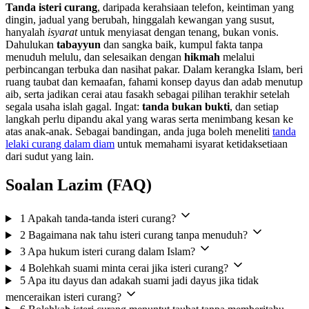
Tanda isteri curang
, daripada kerahsiaan telefon, keintiman yang
dingin, jadual yang berubah, hinggalah kewangan yang susut,
hanyalah
isyarat
untuk menyiasat dengan tenang, bukan vonis.
Dahulukan
tabayyun
dan sangka baik, kumpul fakta tanpa
menuduh melulu, dan selesaikan dengan
hikmah
melalui
perbincangan terbuka dan nasihat pakar. Dalam kerangka Islam, beri
ruang taubat dan kemaafan, fahami konsep dayus dan adab menutup
aib, serta jadikan cerai atau fasakh sebagai pilihan terakhir setelah
segala usaha islah gagal. Ingat:
tanda bukan bukti
, dan setiap
langkah perlu dipandu akal yang waras serta menimbang kesan ke
atas anak-anak. Sebagai bandingan, anda juga boleh meneliti
tanda
lelaki curang dalam diam
untuk memahami isyarat ketidaksetiaan
dari sudut yang lain.
Soalan Lazim (FAQ)
1
Apakah tanda-tanda isteri curang?
2
Bagaimana nak tahu isteri curang tanpa menuduh?
3
Apa hukum isteri curang dalam Islam?
4
Bolehkah suami minta cerai jika isteri curang?
5
Apa itu dayus dan adakah suami jadi dayus jika tidak
menceraikan isteri curang?