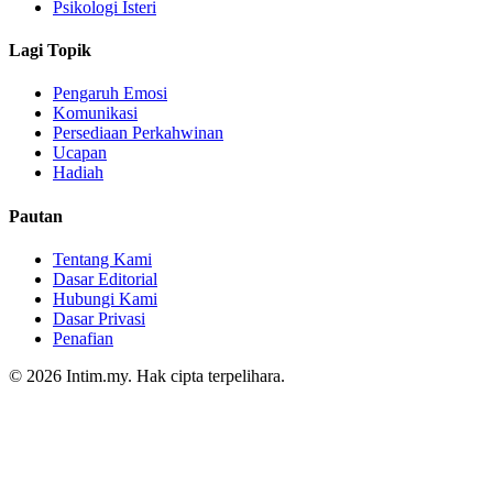
Psikologi Isteri
Lagi Topik
Pengaruh Emosi
Komunikasi
Persediaan Perkahwinan
Ucapan
Hadiah
Pautan
Tentang Kami
Dasar Editorial
Hubungi Kami
Dasar Privasi
Penafian
© 2026 Intim.my. Hak cipta terpelihara.