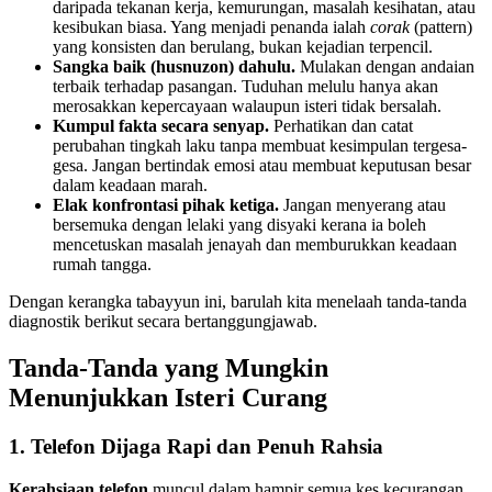
daripada tekanan kerja, kemurungan, masalah kesihatan, atau
kesibukan biasa. Yang menjadi penanda ialah
corak
(pattern)
yang konsisten dan berulang, bukan kejadian terpencil.
Sangka baik (husnuzon) dahulu.
Mulakan dengan andaian
terbaik terhadap pasangan. Tuduhan melulu hanya akan
merosakkan kepercayaan walaupun isteri tidak bersalah.
Kumpul fakta secara senyap.
Perhatikan dan catat
perubahan tingkah laku tanpa membuat kesimpulan tergesa-
gesa. Jangan bertindak emosi atau membuat keputusan besar
dalam keadaan marah.
Elak konfrontasi pihak ketiga.
Jangan menyerang atau
bersemuka dengan lelaki yang disyaki kerana ia boleh
mencetuskan masalah jenayah dan memburukkan keadaan
rumah tangga.
Dengan kerangka tabayyun ini, barulah kita menelaah tanda-tanda
diagnostik berikut secara bertanggungjawab.
Tanda-Tanda yang Mungkin
Menunjukkan Isteri Curang
1. Telefon Dijaga Rapi dan Penuh Rahsia
Kerahsiaan telefon
muncul dalam hampir semua kes kecurangan.