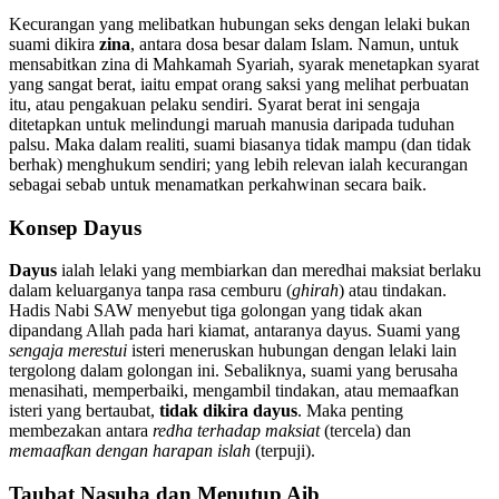
Kecurangan yang melibatkan hubungan seks dengan lelaki bukan
suami dikira
zina
, antara dosa besar dalam Islam. Namun, untuk
mensabitkan zina di Mahkamah Syariah, syarak menetapkan syarat
yang sangat berat, iaitu empat orang saksi yang melihat perbuatan
itu, atau pengakuan pelaku sendiri. Syarat berat ini sengaja
ditetapkan untuk melindungi maruah manusia daripada tuduhan
palsu. Maka dalam realiti, suami biasanya tidak mampu (dan tidak
berhak) menghukum sendiri; yang lebih relevan ialah kecurangan
sebagai sebab untuk menamatkan perkahwinan secara baik.
Konsep Dayus
Dayus
ialah lelaki yang membiarkan dan meredhai maksiat berlaku
dalam keluarganya tanpa rasa cemburu (
ghirah
) atau tindakan.
Hadis Nabi SAW menyebut tiga golongan yang tidak akan
dipandang Allah pada hari kiamat, antaranya dayus. Suami yang
sengaja merestui
isteri meneruskan hubungan dengan lelaki lain
tergolong dalam golongan ini. Sebaliknya, suami yang berusaha
menasihati, memperbaiki, mengambil tindakan, atau memaafkan
isteri yang bertaubat,
tidak dikira dayus
. Maka penting
membezakan antara
redha terhadap maksiat
(tercela) dan
memaafkan dengan harapan islah
(terpuji).
Taubat Nasuha dan Menutup Aib