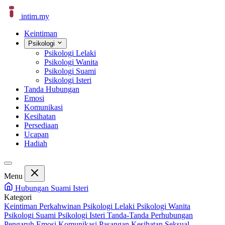
intim
.
my
Keintiman
Psikologi
Psikologi Lelaki
Psikologi Wanita
Psikologi Suami
Psikologi Isteri
Tanda Hubungan
Emosi
Komunikasi
Kesihatan
Persediaan
Ucapan
Hadiah
Menu
Hubungan Suami Isteri
Kategori
Keintiman Perkahwinan
Psikologi Lelaki
Psikologi Wanita
Psikologi Suami
Psikologi Isteri
Tanda-Tanda Perhubungan
Pengaruh Emosi
Komunikasi Pasangan
Kesihatan Seksual