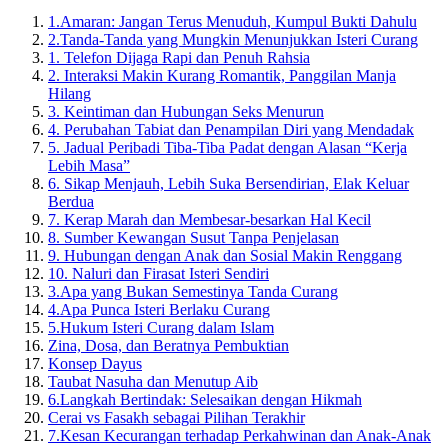
1.
Amaran: Jangan Terus Menuduh, Kumpul Bukti Dahulu
2.
Tanda-Tanda yang Mungkin Menunjukkan Isteri Curang
1. Telefon Dijaga Rapi dan Penuh Rahsia
2. Interaksi Makin Kurang Romantik, Panggilan Manja
Hilang
3. Keintiman dan Hubungan Seks Menurun
4. Perubahan Tabiat dan Penampilan Diri yang Mendadak
5. Jadual Peribadi Tiba-Tiba Padat dengan Alasan “Kerja
Lebih Masa”
6. Sikap Menjauh, Lebih Suka Bersendirian, Elak Keluar
Berdua
7. Kerap Marah dan Membesar-besarkan Hal Kecil
8. Sumber Kewangan Susut Tanpa Penjelasan
9. Hubungan dengan Anak dan Sosial Makin Renggang
10. Naluri dan Firasat Isteri Sendiri
3.
Apa yang Bukan Semestinya Tanda Curang
4.
Apa Punca Isteri Berlaku Curang
5.
Hukum Isteri Curang dalam Islam
Zina, Dosa, dan Beratnya Pembuktian
Konsep Dayus
Taubat Nasuha dan Menutup Aib
6.
Langkah Bertindak: Selesaikan dengan Hikmah
Cerai vs Fasakh sebagai Pilihan Terakhir
7.
Kesan Kecurangan terhadap Perkahwinan dan Anak-Anak