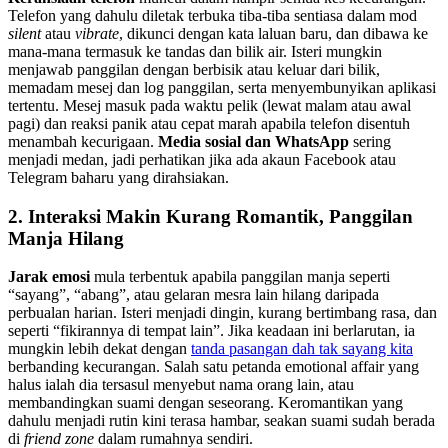
Telefon yang dahulu diletak terbuka tiba-tiba sentiasa dalam mod
silent
atau
vibrate
, dikunci dengan kata laluan baru, dan dibawa ke
mana-mana termasuk ke tandas dan bilik air. Isteri mungkin
menjawab panggilan dengan berbisik atau keluar dari bilik,
memadam mesej dan log panggilan, serta menyembunyikan aplikasi
tertentu. Mesej masuk pada waktu pelik (lewat malam atau awal
pagi) dan reaksi panik atau cepat marah apabila telefon disentuh
menambah kecurigaan.
Media sosial dan WhatsApp
sering
menjadi medan, jadi perhatikan jika ada akaun Facebook atau
Telegram baharu yang dirahsiakan.
2. Interaksi Makin Kurang Romantik, Panggilan
Manja Hilang
Jarak emosi
mula terbentuk apabila panggilan manja seperti
“sayang”, “abang”, atau gelaran mesra lain hilang daripada
perbualan harian. Isteri menjadi dingin, kurang bertimbang rasa, dan
seperti “fikirannya di tempat lain”. Jika keadaan ini berlarutan, ia
mungkin lebih dekat dengan
tanda pasangan dah tak sayang kita
berbanding kecurangan. Salah satu petanda emotional affair yang
halus ialah dia tersasul menyebut nama orang lain, atau
membandingkan suami dengan seseorang. Keromantikan yang
dahulu menjadi rutin kini terasa hambar, seakan suami sudah berada
di
friend zone
dalam rumahnya sendiri.