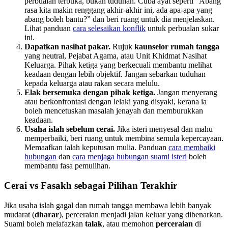
perbualan terbuka, bukan tuduhan. Cuba ayat seperti “Abang
rasa kita makin renggang akhir-akhir ini, ada apa-apa yang
abang boleh bantu?” dan beri ruang untuk dia menjelaskan.
Lihat panduan
cara selesaikan konflik
untuk perbualan sukar
ini.
Dapatkan nasihat pakar.
Rujuk
kaunselor rumah tangga
yang neutral, Pejabat Agama, atau Unit Khidmat Nasihat
Keluarga. Pihak ketiga yang berkecuali membantu melihat
keadaan dengan lebih objektif. Jangan sebarkan tuduhan
kepada keluarga atau rakan secara melulu.
Elak bersemuka dengan pihak ketiga.
Jangan menyerang
atau berkonfrontasi dengan lelaki yang disyaki, kerana ia
boleh mencetuskan masalah jenayah dan memburukkan
keadaan.
Usaha islah sebelum cerai.
Jika isteri menyesal dan mahu
memperbaiki, beri ruang untuk membina semula kepercayaan.
Memaafkan ialah keputusan mulia. Panduan
cara membaiki
hubungan
dan
cara menjaga hubungan suami isteri
boleh
membantu fasa pemulihan.
Cerai vs Fasakh sebagai Pilihan Terakhir
Jika usaha islah gagal dan rumah tangga membawa lebih banyak
mudarat (
dharar
), perceraian menjadi jalan keluar yang dibenarkan.
Suami boleh melafazkan
talak
, atau memohon
perceraian
di