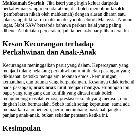
Mahkamah Syariah
. Jika isteri yang ingin keluar daripada
perkahwinan yang memudaratkan, dia boleh memohon
fasakh
(pembubaran nikah oleh mahkamah) dengan alasan dharar, satu
jalan yang diiktiraf di mahkamah syariah seluruh Malaysia. Namun
ingat, Nabi SAW bersabda bahawa perkara halal yang paling
dibenci Allah ialah perceraian, jadi ia benar-benar pilihan terakhir.
Kesan Kecurangan terhadap
Perkahwinan dan Anak-Anak
Kecurangan meninggalkan parut yang dalam. Kepercayaan yang
menjadi tulang belakang perkahwinan runtuh, dan pasangan yang
dikhianati berisiko mengalami tekanan emosi, kemurungan,
kemarahan, dan trauma yang berpanjangan. Kesannya tidak terhenti
pada pasangan;
anak-anak
turut menjadi mangsa. Hubungan ibu
bapa yang renggang dan konflik yang dirasai anak boleh
mengundang masalah emosi, prestasi sekolah yang merosot, dan
tingkah laku bermasalah. Sebab itulah setiap keputusan, sama ada
memaafkan atau bercerai, perlu menimbang maslahah jangka
panjang anak-anak, bukan sekadar perasaan ketika ini.
Kesimpulan