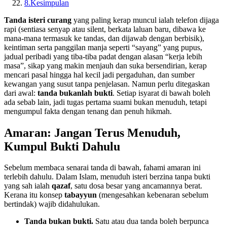
8.
Kesimpulan
Tanda isteri curang
yang paling kerap muncul ialah telefon dijaga
rapi (sentiasa senyap atau silent, berkata laluan baru, dibawa ke
mana-mana termasuk ke tandas, dan dijawab dengan berbisik),
keintiman serta panggilan manja seperti “sayang” yang pupus,
jadual peribadi yang tiba-tiba padat dengan alasan “kerja lebih
masa”, sikap yang makin menjauh dan suka bersendirian, kerap
mencari pasal hingga hal kecil jadi pergaduhan, dan sumber
kewangan yang susut tanpa penjelasan. Namun perlu ditegaskan
dari awal:
tanda bukanlah bukti
. Setiap isyarat di bawah boleh
ada sebab lain, jadi tugas pertama suami bukan menuduh, tetapi
mengumpul fakta dengan tenang dan penuh hikmah.
Amaran: Jangan Terus Menuduh,
Kumpul Bukti Dahulu
Sebelum membaca senarai tanda di bawah, fahami amaran ini
terlebih dahulu. Dalam Islam, menuduh isteri berzina tanpa bukti
yang sah ialah
qazaf
, satu dosa besar yang ancamannya berat.
Kerana itu konsep
tabayyun
(mengesahkan kebenaran sebelum
bertindak) wajib didahulukan.
Tanda bukan bukti.
Satu atau dua tanda boleh berpunca