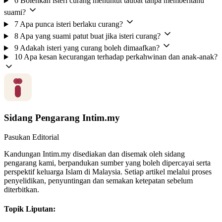
6
Bolehkah isteri curang menuntut taubat tanpa memberitahu
suami?
7
Apa punca isteri berlaku curang?
8
Apa yang suami patut buat jika isteri curang?
9
Adakah isteri yang curang boleh dimaafkan?
10
Apa kesan kecurangan terhadap perkahwinan dan anak-anak?
Sidang Pengarang Intim.my
Pasukan Editorial
Kandungan Intim.my disediakan dan disemak oleh sidang
pengarang kami, berpandukan sumber yang boleh dipercayai serta
perspektif keluarga Islam di Malaysia. Setiap artikel melalui proses
penyelidikan, penyuntingan dan semakan ketepatan sebelum
diterbitkan.
Topik Liputan: