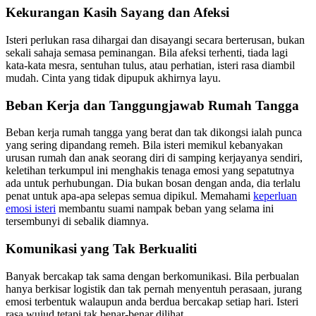
Kekurangan Kasih Sayang dan Afeksi
Isteri perlukan rasa dihargai dan disayangi secara berterusan, bukan
sekali sahaja semasa peminangan. Bila afeksi terhenti, tiada lagi
kata-kata mesra, sentuhan tulus, atau perhatian, isteri rasa diambil
mudah. Cinta yang tidak dipupuk akhirnya layu.
Beban Kerja dan Tanggungjawab Rumah Tangga
Beban kerja rumah tangga yang berat dan tak dikongsi ialah punca
yang sering dipandang remeh. Bila isteri memikul kebanyakan
urusan rumah dan anak seorang diri di samping kerjayanya sendiri,
keletihan terkumpul ini menghakis tenaga emosi yang sepatutnya
ada untuk perhubungan. Dia bukan bosan dengan anda, dia terlalu
penat untuk apa-apa selepas semua dipikul. Memahami
keperluan
emosi isteri
membantu suami nampak beban yang selama ini
tersembunyi di sebalik diamnya.
Komunikasi yang Tak Berkualiti
Banyak bercakap tak sama dengan berkomunikasi. Bila perbualan
hanya berkisar logistik dan tak pernah menyentuh perasaan, jurang
emosi terbentuk walaupun anda berdua bercakap setiap hari. Isteri
rasa wujud tetapi tak benar-benar dilihat.