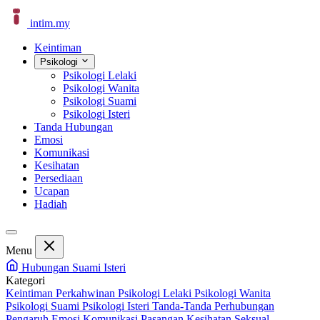
intim
.
my
Keintiman
Psikologi
Psikologi Lelaki
Psikologi Wanita
Psikologi Suami
Psikologi Isteri
Tanda Hubungan
Emosi
Komunikasi
Kesihatan
Persediaan
Ucapan
Hadiah
Menu
Hubungan Suami Isteri
Kategori
Keintiman Perkahwinan
Psikologi Lelaki
Psikologi Wanita
Psikologi Suami
Psikologi Isteri
Tanda-Tanda Perhubungan
Pengaruh Emosi
Komunikasi Pasangan
Kesihatan Seksual