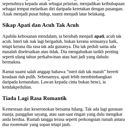
sepenuhnya kepada anak sebagai pelarian, menjadikan keibubapaan
sebagai tempat melarikan diri daripada keretakan dengan pasangan.
Anak menjadi pusat hidup, suami menjadi latar belakang.
Sikap Apati dan Acuh Tak Acuh
Apabila kebosanan mendalam, ia berubah menjadi
apati
, acuh tak
acuh. Isteri tak nak lagi bergaduh, bukan kerana semuanya baik,
tetapi kerana dia rasa tak ada gunanya. Dia tak peduli sama ada
masalah diselesaikan atau tidak. Dia mengabaikan tarikh penting
seperti ulang tahun perkahwinan atau hari jadi yang dahulu
bermakna.
Ramai suami salah anggap bahawa “isteri dah tak marah” bererti
keadaan dah pulih. Sebenarnya, apati lebih membimbangkan
daripada kemarahan. Lawan kepada cinta bukan benci, ia
ketidakpedulian.
Tiada Lagi Rasa Romantik
Kemesraan dan keseronokan bersama hilang. Tak ada lagi gurauan
manja, panggilan sayang, atau saat-saat ringan yang dulu mengikat
anda berdua. Rumah tangga terasa seperti perkongsian rumah antara
dua
roommate
yang sopan tetapi jauh.