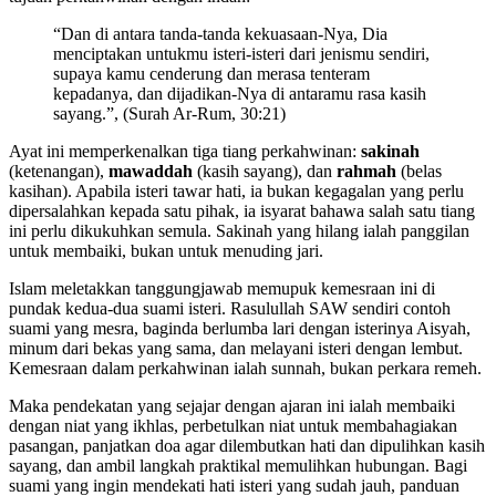
“Dan di antara tanda-tanda kekuasaan-Nya, Dia
menciptakan untukmu isteri-isteri dari jenismu sendiri,
supaya kamu cenderung dan merasa tenteram
kepadanya, dan dijadikan-Nya di antaramu rasa kasih
sayang.”, (Surah Ar-Rum, 30:21)
Ayat ini memperkenalkan tiga tiang perkahwinan:
sakinah
(ketenangan),
mawaddah
(kasih sayang), dan
rahmah
(belas
kasihan). Apabila isteri tawar hati, ia bukan kegagalan yang perlu
dipersalahkan kepada satu pihak, ia isyarat bahawa salah satu tiang
ini perlu dikukuhkan semula. Sakinah yang hilang ialah panggilan
untuk membaiki, bukan untuk menuding jari.
Islam meletakkan tanggungjawab memupuk kemesraan ini di
pundak kedua-dua suami isteri. Rasulullah SAW sendiri contoh
suami yang mesra, baginda berlumba lari dengan isterinya Aisyah,
minum dari bekas yang sama, dan melayani isteri dengan lembut.
Kemesraan dalam perkahwinan ialah sunnah, bukan perkara remeh.
Maka pendekatan yang sejajar dengan ajaran ini ialah membaiki
dengan niat yang ikhlas, perbetulkan niat untuk membahagiakan
pasangan, panjatkan doa agar dilembutkan hati dan dipulihkan kasih
sayang, dan ambil langkah praktikal memulihkan hubungan. Bagi
suami yang ingin mendekati hati isteri yang sudah jauh, panduan