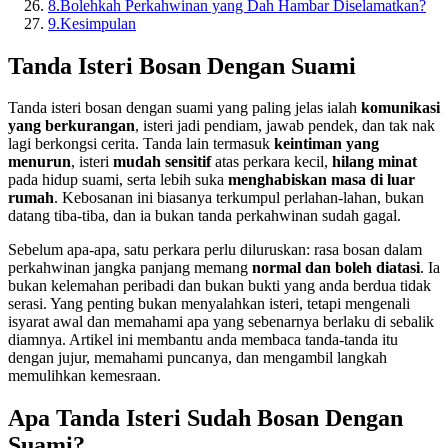
8.
Bolehkah Perkahwinan yang Dah Hambar Diselamatkan?
9.
Kesimpulan
Tanda Isteri Bosan Dengan Suami
Tanda isteri bosan dengan suami yang paling jelas ialah
komunikasi
yang berkurangan
, isteri jadi pendiam, jawab pendek, dan tak nak
lagi berkongsi cerita. Tanda lain termasuk
keintiman yang
menurun
, isteri
mudah sensitif
atas perkara kecil,
hilang minat
pada hidup suami, serta lebih suka
menghabiskan masa di luar
rumah
. Kebosanan ini biasanya terkumpul perlahan-lahan, bukan
datang tiba-tiba, dan ia bukan tanda perkahwinan sudah gagal.
Sebelum apa-apa, satu perkara perlu diluruskan: rasa bosan dalam
perkahwinan jangka panjang memang
normal dan boleh diatasi
. Ia
bukan kelemahan peribadi dan bukan bukti yang anda berdua tidak
serasi. Yang penting bukan menyalahkan isteri, tetapi mengenali
isyarat awal dan memahami apa yang sebenarnya berlaku di sebalik
diamnya. Artikel ini membantu anda membaca tanda-tanda itu
dengan jujur, memahami puncanya, dan mengambil langkah
memulihkan kemesraan.
Apa Tanda Isteri Sudah Bosan Dengan
Suami?