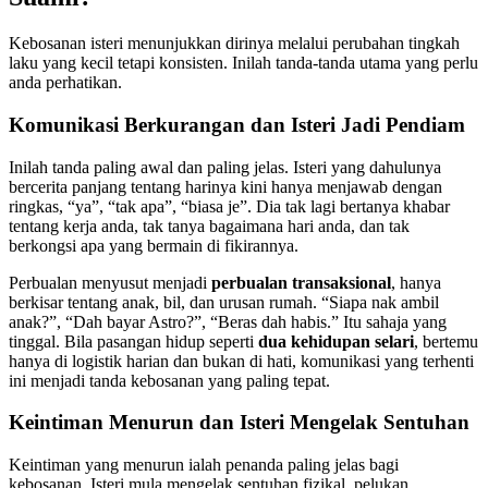
Kebosanan isteri menunjukkan dirinya melalui perubahan tingkah
laku yang kecil tetapi konsisten. Inilah tanda-tanda utama yang perlu
anda perhatikan.
Komunikasi Berkurangan dan Isteri Jadi Pendiam
Inilah tanda paling awal dan paling jelas. Isteri yang dahulunya
bercerita panjang tentang harinya kini hanya menjawab dengan
ringkas, “ya”, “tak apa”, “biasa je”. Dia tak lagi bertanya khabar
tentang kerja anda, tak tanya bagaimana hari anda, dan tak
berkongsi apa yang bermain di fikirannya.
Perbualan menyusut menjadi
perbualan transaksional
, hanya
berkisar tentang anak, bil, dan urusan rumah. “Siapa nak ambil
anak?”, “Dah bayar Astro?”, “Beras dah habis.” Itu sahaja yang
tinggal. Bila pasangan hidup seperti
dua kehidupan selari
, bertemu
hanya di logistik harian dan bukan di hati, komunikasi yang terhenti
ini menjadi tanda kebosanan yang paling tepat.
Keintiman Menurun dan Isteri Mengelak Sentuhan
Keintiman yang menurun ialah penanda paling jelas bagi
kebosanan. Isteri mula mengelak sentuhan fizikal, pelukan