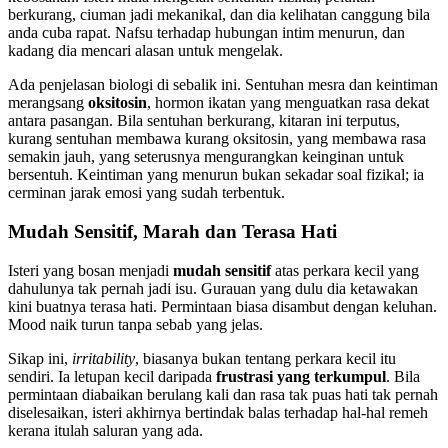
berkurang, ciuman jadi mekanikal, dan dia kelihatan canggung bila
anda cuba rapat. Nafsu terhadap hubungan intim menurun, dan
kadang dia mencari alasan untuk mengelak.
Ada penjelasan biologi di sebalik ini. Sentuhan mesra dan keintiman
merangsang
oksitosin
, hormon ikatan yang menguatkan rasa dekat
antara pasangan. Bila sentuhan berkurang, kitaran ini terputus,
kurang sentuhan membawa kurang oksitosin, yang membawa rasa
semakin jauh, yang seterusnya mengurangkan keinginan untuk
bersentuh. Keintiman yang menurun bukan sekadar soal fizikal; ia
cerminan jarak emosi yang sudah terbentuk.
Mudah Sensitif, Marah dan Terasa Hati
Isteri yang bosan menjadi
mudah sensitif
atas perkara kecil yang
dahulunya tak pernah jadi isu. Gurauan yang dulu dia ketawakan
kini buatnya terasa hati. Permintaan biasa disambut dengan keluhan.
Mood naik turun tanpa sebab yang jelas.
Sikap ini,
irritability
, biasanya bukan tentang perkara kecil itu
sendiri. Ia letupan kecil daripada
frustrasi yang terkumpul
. Bila
permintaan diabaikan berulang kali dan rasa tak puas hati tak pernah
diselesaikan, isteri akhirnya bertindak balas terhadap hal-hal remeh
kerana itulah saluran yang ada.