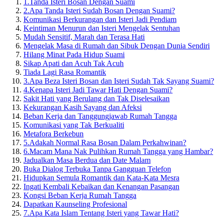
1.
Tanda Isteri Bosan Dengan Suami
2.
Apa Tanda Isteri Sudah Bosan Dengan Suami?
Komunikasi Berkurangan dan Isteri Jadi Pendiam
Keintiman Menurun dan Isteri Mengelak Sentuhan
Mudah Sensitif, Marah dan Terasa Hati
Mengelak Masa di Rumah dan Sibuk Dengan Dunia Sendiri
Hilang Minat Pada Hidup Suami
Sikap Apati dan Acuh Tak Acuh
Tiada Lagi Rasa Romantik
3.
Apa Beza Isteri Bosan dan Isteri Sudah Tak Sayang Suami?
4.
Kenapa Isteri Jadi Tawar Hati Dengan Suami?
Sakit Hati yang Berulang dan Tak Diselesaikan
Kekurangan Kasih Sayang dan Afeksi
Beban Kerja dan Tanggungjawab Rumah Tangga
Komunikasi yang Tak Berkualiti
Metafora Berkebun
5.
Adakah Normal Rasa Bosan Dalam Perkahwinan?
6.
Macam Mana Nak Pulihkan Rumah Tangga yang Hambar?
Jadualkan Masa Berdua dan Date Malam
Buka Dialog Terbuka Tanpa Gangguan Telefon
Hidupkan Semula Romantik dan Kata-Kata Mesra
Ingati Kembali Kebaikan dan Kenangan Pasangan
Kongsi Beban Kerja Rumah Tangga
Dapatkan Kaunseling Profesional
7.
Apa Kata Islam Tentang Isteri yang Tawar Hati?