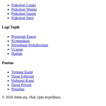
Psikologi Lelaki
Psikologi Wanita
Psikologi Suami
Psikologi Isteri
Lagi Topik
Pengaruh Emosi
Komunikasi
Persediaan Perkahwinan
Ucapan
Hadiah
Pautan
Tentang Kami
Dasar Editorial
Hubungi Kami
Dasar Privasi
Penafian
© 2026 Intim.my. Hak cipta terpelihara.