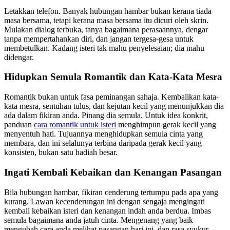
Letakkan telefon. Banyak hubungan hambar bukan kerana tiada
masa bersama, tetapi kerana masa bersama itu dicuri oleh skrin.
Mulakan dialog terbuka, tanya bagaimana perasaannya, dengar
tanpa mempertahankan diri, dan jangan tergesa-gesa untuk
membetulkan. Kadang isteri tak mahu penyelesaian; dia mahu
didengar.
Hidupkan Semula Romantik dan Kata-Kata Mesra
Romantik bukan untuk fasa peminangan sahaja. Kembalikan kata-
kata mesra, sentuhan tulus, dan kejutan kecil yang menunjukkan dia
ada dalam fikiran anda. Pinang dia semula. Untuk idea konkrit,
panduan
cara romantik untuk isteri
menghimpun gerak kecil yang
menyentuh hati. Tujuannya menghidupkan semula cinta yang
membara, dan ini selalunya terbina daripada gerak kecil yang
konsisten, bukan satu hadiah besar.
Ingati Kembali Kebaikan dan Kenangan Pasangan
Bila hubungan hambar, fikiran cenderung tertumpu pada apa yang
kurang. Lawan kecenderungan ini dengan sengaja mengingati
kembali kebaikan isteri dan kenangan indah anda berdua. Imbas
semula bagaimana anda jatuh cinta. Mengenang yang baik
mengubah cara anda melihat pasangan hari ini, dan rasa syukur