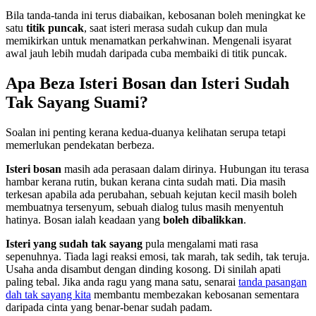
Bila tanda-tanda ini terus diabaikan, kebosanan boleh meningkat ke
satu
titik puncak
, saat isteri merasa sudah cukup dan mula
memikirkan untuk menamatkan perkahwinan. Mengenali isyarat
awal jauh lebih mudah daripada cuba membaiki di titik puncak.
Apa Beza Isteri Bosan dan Isteri Sudah
Tak Sayang Suami?
Soalan ini penting kerana kedua-duanya kelihatan serupa tetapi
memerlukan pendekatan berbeza.
Isteri bosan
masih ada perasaan dalam dirinya. Hubungan itu terasa
hambar kerana rutin, bukan kerana cinta sudah mati. Dia masih
terkesan apabila ada perubahan, sebuah kejutan kecil masih boleh
membuatnya tersenyum, sebuah dialog tulus masih menyentuh
hatinya. Bosan ialah keadaan yang
boleh dibalikkan
.
Isteri yang sudah tak sayang
pula mengalami mati rasa
sepenuhnya. Tiada lagi reaksi emosi, tak marah, tak sedih, tak teruja.
Usaha anda disambut dengan dinding kosong. Di sinilah apati
paling tebal. Jika anda ragu yang mana satu, senarai
tanda pasangan
dah tak sayang kita
membantu membezakan kebosanan sementara
daripada cinta yang benar-benar sudah padam.