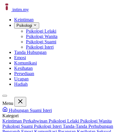
intim
.
my
Keintiman
Psikologi
Psikologi Lelaki
Psikologi Wanita
Psikologi Suami
Psikologi Isteri
Tanda Hubungan
Emosi
Komunikasi
Kesihatan
Persediaan
Ucapan
Hadiah
Menu
Hubungan Suami Isteri
Kategori
Keintiman Perkahwinan
Psikologi Lelaki
Psikologi Wanita
Psikologi Suami
Psikologi Isteri
Tanda-Tanda Perhubungan
Pengaruh Emosi
Komunikasi Pasangan
Kesihatan Seksual