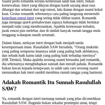
Suami perlu romantik kerana kemesraan ialah hak isteri, bukan
kemewahan. Isteri yang dilayan dengan kasih sayang akan rasa
dihargai dan selamat dari segi emosi, lalu ikatan dengan suami kekal
kuat. Gestur romantik sebenarnya cara paling langsung memenuhi
keperluan emosi isteri
yang sering tidak dilihat suami. Romantik
juga menjaga
spark
perkahwinan supaya hubungan tidak bertukar
menjadi rutin yang membosankan. Apabila kemesraan terhakis,
jarak emosi pun melebar, dan di sinilah banyak rumah tangga mula
renggang walaupun masih serumah.
Dalam Islam, melayan isteri dengan baik menjadi tanda
kesempurnaan iman. Rasulullah SAW bersabda, “Orang mukmin
yang paling sempurna imannya ialah yang paling baik akhlaknya,
dan sebaik-baik kamu ialah yang paling baik terhadap isterinya”
(HR Tirmizi). Maka apabila seorang suami berusaha jadi romantik,
dia sebenarnya menghidupkan sunnah dan meraih pahala. Romantik
bukan lawan kepada ketaqwaan; ia salah satu cara seorang suami
menunaikan hak isteri sambil membina rumah tangga yang harmoni.
Adakah Romantik Itu Sunnah Rasulullah
SAW?
Ya, romantik dengan isteri memang sunnah yang jelas dicontohkan
Rasulullah SAW. Baginda bukan sekadar pemimpin umat, tetapi