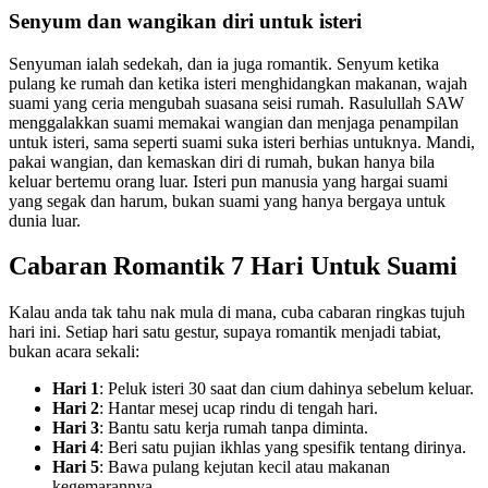
Senyum dan wangikan diri untuk isteri
Senyuman ialah sedekah, dan ia juga romantik. Senyum ketika
pulang ke rumah dan ketika isteri menghidangkan makanan, wajah
suami yang ceria mengubah suasana seisi rumah. Rasulullah SAW
menggalakkan suami memakai wangian dan menjaga penampilan
untuk isteri, sama seperti suami suka isteri berhias untuknya. Mandi,
pakai wangian, dan kemaskan diri di rumah, bukan hanya bila
keluar bertemu orang luar. Isteri pun manusia yang hargai suami
yang segak dan harum, bukan suami yang hanya bergaya untuk
dunia luar.
Cabaran Romantik 7 Hari Untuk Suami
Kalau anda tak tahu nak mula di mana, cuba cabaran ringkas tujuh
hari ini. Setiap hari satu gestur, supaya romantik menjadi tabiat,
bukan acara sekali:
Hari 1
: Peluk isteri 30 saat dan cium dahinya sebelum keluar.
Hari 2
: Hantar mesej ucap rindu di tengah hari.
Hari 3
: Bantu satu kerja rumah tanpa diminta.
Hari 4
: Beri satu pujian ikhlas yang spesifik tentang dirinya.
Hari 5
: Bawa pulang kejutan kecil atau makanan
kegemarannya.