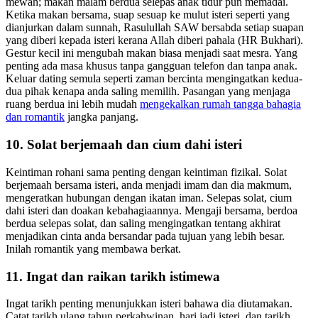
mewah; makan malam berdua selepas anak tidur pun memadai.
Ketika makan bersama, suap sesuap ke mulut isteri seperti yang
dianjurkan dalam sunnah, Rasulullah SAW bersabda setiap suapan
yang diberi kepada isteri kerana Allah diberi pahala (HR Bukhari).
Gestur kecil ini mengubah makan biasa menjadi saat mesra. Yang
penting ada masa khusus tanpa gangguan telefon dan tanpa anak.
Keluar dating semula seperti zaman bercinta mengingatkan kedua-
dua pihak kenapa anda saling memilih. Pasangan yang menjaga
ruang berdua ini lebih mudah
mengekalkan rumah tangga bahagia
dan romantik
jangka panjang.
10. Solat berjemaah dan cium dahi isteri
Keintiman rohani sama penting dengan keintiman fizikal. Solat
berjemaah bersama isteri, anda menjadi imam dan dia makmum,
mengeratkan hubungan dengan ikatan iman. Selepas solat, cium
dahi isteri dan doakan kebahagiaannya. Mengaji bersama, berdoa
berdua selepas solat, dan saling mengingatkan tentang akhirat
menjadikan cinta anda bersandar pada tujuan yang lebih besar.
Inilah romantik yang membawa berkat.
11. Ingat dan raikan tarikh istimewa
Ingat tarikh penting menunjukkan isteri bahawa dia diutamakan.
Catat tarikh ulang tahun perkahwinan, hari jadi isteri, dan tarikh