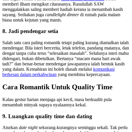
memberi ilham mengikut citarasanya. Rasulullah SAW
menggalakkan saling memberi hadiah kerana ia menambah kasih
sayang. Sediakan juga
candlelight dinner
di rumah pada malam
biasa untuk kejutan yang manis.
8. Jadi pendengar setia
Salah satu cara paling romantik tetapi paling kurang diamalkan ialah
mendengar. Bila isteri bercerita, letak telefon, pandang matanya, dan
dengar tanpa cuba terus “selesaikan masalah”. Selalunya isteri mahu
didengari, bukan dibetulkan. Bertanya “macam mana hari awak
tadi?” dan benar-benar mendengar jawapannya ialah bentuk kasih
yang dalam. Kemahiran ini boleh diasah melalui
komunikasi
berkesan dalam perkahwinan
yang membina kepercayaan.
Cara Romantik Untuk Quality Time
Kalau gestur harian menjaga api kecil, masa berkualiti pula
menambah minyak supaya nyalaannya kekal.
9. Luangkan quality time dan dating
Aturkan
date night
sekurang-kurangnya seminggu sekali. Tak perlu