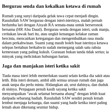
Bergurau senda dan kekalkan ketawa di rumah
Rumah yang sunyi daripada gelak tawa cepat menjadi dingin.
Rasulullah SAW bergurau dengan isteri-isterinya, malah pernah
berlumba lari dengan Aisyah RA semata-mata untuk berseronok
bersama (HR Abu Daud). Bergurau senda dengan isteri, usik manja,
ceritakan lawak hari itu, atau ungkit kenangan kelakar zaman
bercinta, mencairkan ketegangan dan mengembalikan rasa muda
dalam perkahwinan. Suami yang masih boleh buat isterinya ketawa
selepas bertahun berkahwin sudah memegang salah satu rahsia
kemesraan yang paling kukuh. Gurauan bukan tanda tidak serius; ia
minyak yang melicinkan hubungan harian.
Jaga dan manjakan isteri ketika sakit
Tiada masa isteri lebih memerlukan suami selain ketika dia sakit atau
letih. Bila isteri demam, ambil alih semua urusan rumah dan jaga
anak tanpa dia perlu minta. Hidangkan air, urut dahinya, dan duduk
di sisinya. Penjagaan penuh kasih sayang ketika sakit
menyampaikan “awak selamat bersama abang” dengan lebih kuat
daripada sebarang hadiah. Rasulullah SAW sendiri penuh lemah
lembut menjaga keluarga, dan suami yang hadir ketika isteri paling
lemah akan dikenang seumur hidup.