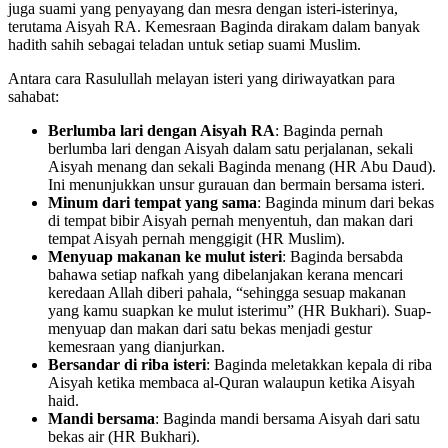
juga suami yang penyayang dan mesra dengan isteri-isterinya,
terutama Aisyah RA. Kemesraan Baginda dirakam dalam banyak
hadith sahih sebagai teladan untuk setiap suami Muslim.
Antara cara Rasulullah melayan isteri yang diriwayatkan para
sahabat:
Berlumba lari dengan Aisyah RA
: Baginda pernah
berlumba lari dengan Aisyah dalam satu perjalanan, sekali
Aisyah menang dan sekali Baginda menang (HR Abu Daud).
Ini menunjukkan unsur gurauan dan bermain bersama isteri.
Minum dari tempat yang sama
: Baginda minum dari bekas
di tempat bibir Aisyah pernah menyentuh, dan makan dari
tempat Aisyah pernah menggigit (HR Muslim).
Menyuap makanan ke mulut isteri
: Baginda bersabda
bahawa setiap nafkah yang dibelanjakan kerana mencari
keredaan Allah diberi pahala, “sehingga sesuap makanan
yang kamu suapkan ke mulut isterimu” (HR Bukhari). Suap-
menyuap dan makan dari satu bekas menjadi gestur
kemesraan yang dianjurkan.
Bersandar di riba isteri
: Baginda meletakkan kepala di riba
Aisyah ketika membaca al-Quran walaupun ketika Aisyah
haid.
Mandi bersama
: Baginda mandi bersama Aisyah dari satu
bekas air (HR Bukhari).