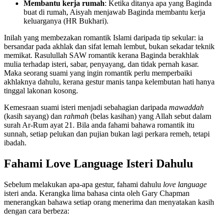
Membantu kerja rumah
: Ketika ditanya apa yang Baginda
buat di rumah, Aisyah menjawab Baginda membantu kerja
keluarganya (HR Bukhari).
Inilah yang membezakan romantik Islami daripada tip sekular: ia
bersandar pada akhlak dan sifat lemah lembut, bukan sekadar teknik
memikat. Rasulullah SAW romantik kerana Baginda berakhlak
mulia terhadap isteri, sabar, penyayang, dan tidak pernah kasar.
Maka seorang suami yang ingin romantik perlu memperbaiki
akhlaknya dahulu, kerana gestur manis tanpa kelembutan hati hanya
tinggal lakonan kosong.
Kemesraan suami isteri menjadi sebahagian daripada
mawaddah
(kasih sayang) dan
rahmah
(belas kasihan) yang Allah sebut dalam
surah Ar-Rum ayat 21. Bila anda fahami bahawa romantik itu
sunnah, setiap pelukan dan pujian bukan lagi perkara remeh, tetapi
ibadah.
Fahami Love Language Isteri Dahulu
Sebelum melakukan apa-apa gestur, fahami dahulu
love language
isteri anda. Kerangka lima bahasa cinta oleh Gary Chapman
menerangkan bahawa setiap orang menerima dan menyatakan kasih
dengan cara berbeza: