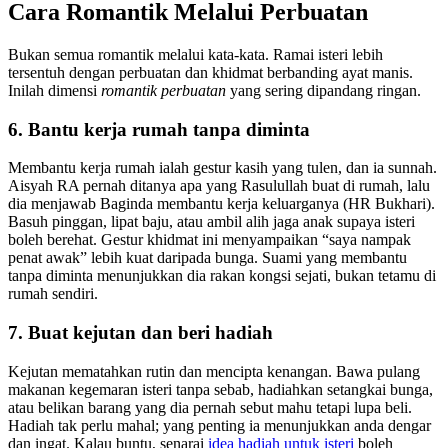
Cara Romantik Melalui Perbuatan
Bukan semua romantik melalui kata-kata. Ramai isteri lebih
tersentuh dengan perbuatan dan khidmat berbanding ayat manis.
Inilah dimensi
romantik perbuatan
yang sering dipandang ringan.
6. Bantu kerja rumah tanpa diminta
Membantu kerja rumah ialah gestur kasih yang tulen, dan ia sunnah.
Aisyah RA pernah ditanya apa yang Rasulullah buat di rumah, lalu
dia menjawab Baginda membantu kerja keluarganya (HR Bukhari).
Basuh pinggan, lipat baju, atau ambil alih jaga anak supaya isteri
boleh berehat. Gestur khidmat ini menyampaikan “saya nampak
penat awak” lebih kuat daripada bunga. Suami yang membantu
tanpa diminta menunjukkan dia rakan kongsi sejati, bukan tetamu di
rumah sendiri.
7. Buat kejutan dan beri hadiah
Kejutan mematahkan rutin dan mencipta kenangan. Bawa pulang
makanan kegemaran isteri tanpa sebab, hadiahkan setangkai bunga,
atau belikan barang yang dia pernah sebut mahu tetapi lupa beli.
Hadiah tak perlu mahal; yang penting ia menunjukkan anda dengar
dan ingat. Kalau buntu, senarai
idea hadiah untuk isteri
boleh