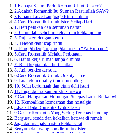
1.
Kenapa Suami Perlu Romantik Untuk Isteri?
2.
Adakah Romantik Itu Sunnah Rasulullah SAW?
3.
Fahami Love Language Isteri Dahulu
4.
Cara Romantik Untuk Isteri Setiap Hari
1. Beri pelukan dan sentuhan harian
2. Cium dahi sebelum keluar dan ketika pulang
3. Puji isteri dengan kerap
4. Telefon dan ucap rindu
5. Panggil dengan panggilan mesra “Ya Humaira”
5.
Cara Romantik Melalui Perbuatan
6. Bantu kerja rumah tanpa diminta
7. Buat kejutan dan beri hadiah
8. Jadi pendengar setia
6.
Cara Romantik Untuk Quality Time
9. Luangkan quality time dan dating
10. Solat berjemaah dan cium dahi isteri
11. Ingat dan raikan tarikh istimewa
7.
Cara Hangatkan Hubungan Selepas Lama Berkahwin
12. Kembalikan kemesraan dan nostalgia
8.
Kata-Kata Romantik Untuk Isteri
9.
Gestur Romantik Yang Sering Terlepas Pandang
Bergurau senda dan kekalkan ketawa di rumah
Jaga dan manjakan isteri ketika sakit
Senyum dan wangikan diri untuk isteri