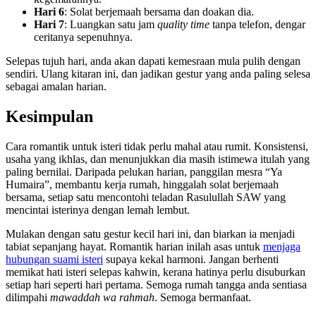
Hari 6
: Solat berjemaah bersama dan doakan dia.
Hari 7
: Luangkan satu jam
quality time
tanpa telefon, dengar
ceritanya sepenuhnya.
Selepas tujuh hari, anda akan dapati kemesraan mula pulih dengan
sendiri. Ulang kitaran ini, dan jadikan gestur yang anda paling selesa
sebagai amalan harian.
Kesimpulan
Cara romantik untuk isteri tidak perlu mahal atau rumit. Konsistensi,
usaha yang ikhlas, dan menunjukkan dia masih istimewa itulah yang
paling bernilai. Daripada pelukan harian, panggilan mesra “Ya
Humaira”, membantu kerja rumah, hinggalah solat berjemaah
bersama, setiap satu mencontohi teladan Rasulullah SAW yang
mencintai isterinya dengan lemah lembut.
Mulakan dengan satu gestur kecil hari ini, dan biarkan ia menjadi
tabiat sepanjang hayat. Romantik harian inilah asas untuk
menjaga
hubungan suami isteri
supaya kekal harmoni. Jangan berhenti
memikat hati isteri selepas kahwin, kerana hatinya perlu disuburkan
setiap hari seperti hari pertama. Semoga rumah tangga anda sentiasa
dilimpahi
mawaddah wa rahmah
. Semoga bermanfaat.