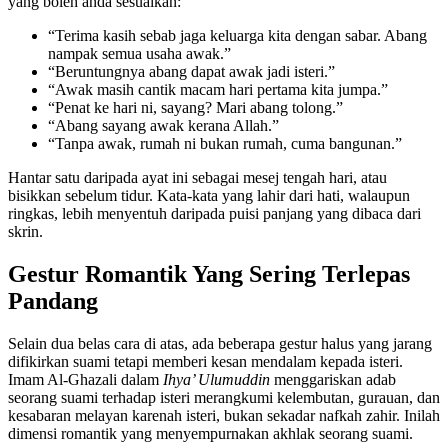
yang boleh anda sesuaikan:
“Terima kasih sebab jaga keluarga kita dengan sabar. Abang
nampak semua usaha awak.”
“Beruntungnya abang dapat awak jadi isteri.”
“Awak masih cantik macam hari pertama kita jumpa.”
“Penat ke hari ni, sayang? Mari abang tolong.”
“Abang sayang awak kerana Allah.”
“Tanpa awak, rumah ni bukan rumah, cuma bangunan.”
Hantar satu daripada ayat ini sebagai mesej tengah hari, atau
bisikkan sebelum tidur. Kata-kata yang lahir dari hati, walaupun
ringkas, lebih menyentuh daripada puisi panjang yang dibaca dari
skrin.
Gestur Romantik Yang Sering Terlepas
Pandang
Selain dua belas cara di atas, ada beberapa gestur halus yang jarang
difikirkan suami tetapi memberi kesan mendalam kepada isteri.
Imam Al-Ghazali dalam
Ihya’ Ulumuddin
menggariskan adab
seorang suami terhadap isteri merangkumi kelembutan, gurauan, dan
kesabaran melayan karenah isteri, bukan sekadar nafkah zahir. Inilah
dimensi romantik yang menyempurnakan akhlak seorang suami.