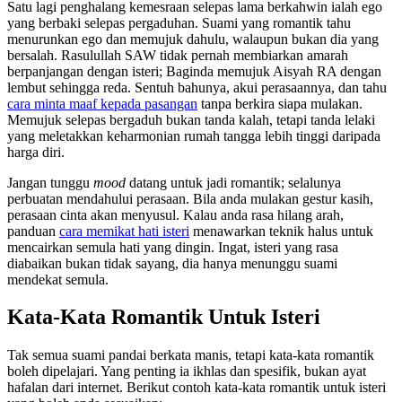
Satu lagi penghalang kemesraan selepas lama berkahwin ialah ego
yang berbaki selepas pergaduhan. Suami yang romantik tahu
menurunkan ego dan memujuk dahulu, walaupun bukan dia yang
bersalah. Rasulullah SAW tidak pernah membiarkan amarah
berpanjangan dengan isteri; Baginda memujuk Aisyah RA dengan
lembut sehingga reda. Sentuh bahunya, akui perasaannya, dan tahu
cara minta maaf kepada pasangan
tanpa berkira siapa mulakan.
Memujuk selepas bergaduh bukan tanda kalah, tetapi tanda lelaki
yang meletakkan keharmonian rumah tangga lebih tinggi daripada
harga diri.
Jangan tunggu
mood
datang untuk jadi romantik; selalunya
perbuatan mendahului perasaan. Bila anda mulakan gestur kasih,
perasaan cinta akan menyusul. Kalau anda rasa hilang arah,
panduan
cara memikat hati isteri
menawarkan teknik halus untuk
mencairkan semula hati yang dingin. Ingat, isteri yang rasa
diabaikan bukan tidak sayang, dia hanya menunggu suami
mendekat semula.
Kata-Kata Romantik Untuk Isteri
Tak semua suami pandai berkata manis, tetapi kata-kata romantik
boleh dipelajari. Yang penting ia ikhlas dan spesifik, bukan ayat
hafalan dari internet. Berikut contoh kata-kata romantik untuk isteri