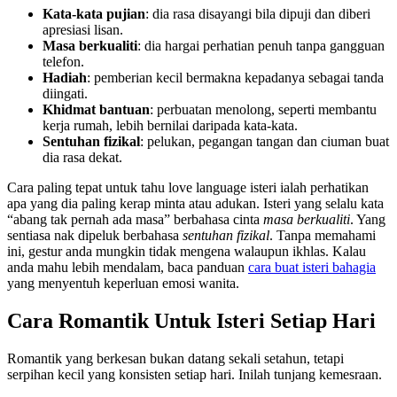
Kata-kata pujian
: dia rasa disayangi bila dipuji dan diberi
apresiasi lisan.
Masa berkualiti
: dia hargai perhatian penuh tanpa gangguan
telefon.
Hadiah
: pemberian kecil bermakna kepadanya sebagai tanda
diingati.
Khidmat bantuan
: perbuatan menolong, seperti membantu
kerja rumah, lebih bernilai daripada kata-kata.
Sentuhan fizikal
: pelukan, pegangan tangan dan ciuman buat
dia rasa dekat.
Cara paling tepat untuk tahu love language isteri ialah perhatikan
apa yang dia paling kerap minta atau adukan. Isteri yang selalu kata
“abang tak pernah ada masa” berbahasa cinta
masa berkualiti
. Yang
sentiasa nak dipeluk berbahasa
sentuhan fizikal
. Tanpa memahami
ini, gestur anda mungkin tidak mengena walaupun ikhlas. Kalau
anda mahu lebih mendalam, baca panduan
cara buat isteri bahagia
yang menyentuh keperluan emosi wanita.
Cara Romantik Untuk Isteri Setiap Hari
Romantik yang berkesan bukan datang sekali setahun, tetapi
serpihan kecil yang konsisten setiap hari. Inilah tunjang kemesraan.