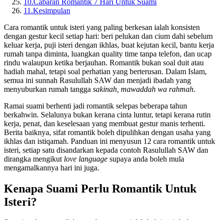
10.
Cabaran Romantik 7 Hari Untuk Suami
11.
Kesimpulan
Cara romantik untuk isteri yang paling berkesan ialah konsisten
dengan gestur kecil setiap hari: beri pelukan dan cium dahi sebelum
keluar kerja, puji isteri dengan ikhlas, buat kejutan kecil, bantu kerja
rumah tanpa diminta, luangkan quality time tanpa telefon, dan ucap
rindu walaupun ketika berjauhan. Romantik bukan soal duit atau
hadiah mahal, tetapi soal perhatian yang berterusan. Dalam Islam,
semua ini sunnah Rasulullah SAW dan menjadi ibadah yang
menyuburkan rumah tangga
sakinah, mawaddah wa rahmah
.
Ramai suami berhenti jadi romantik selepas beberapa tahun
berkahwin. Selalunya bukan kerana cinta luntur, tetapi kerana rutin
kerja, penat, dan keselesaan yang membuat gestur manis terhenti.
Berita baiknya, sifat romantik boleh dipulihkan dengan usaha yang
ikhlas dan istiqamah. Panduan ini menyusun 12 cara romantik untuk
isteri, setiap satu disandarkan kepada contoh Rasulullah SAW dan
dirangka mengikut
love language
supaya anda boleh mula
mengamalkannya hari ini juga.
Kenapa Suami Perlu Romantik Untuk
Isteri?