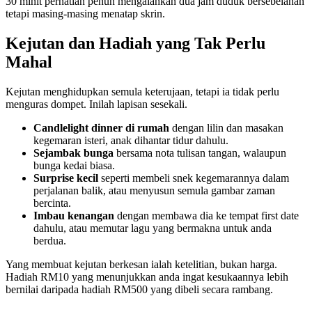
30 minit perhatian penuh mengalahkan dua jam duduk bersebelahan
tetapi masing-masing menatap skrin.
Kejutan dan Hadiah yang Tak Perlu
Mahal
Kejutan menghidupkan semula keterujaan, tetapi ia tidak perlu
menguras dompet. Inilah lapisan sesekali.
Candlelight dinner di rumah
dengan lilin dan masakan
kegemaran isteri, anak dihantar tidur dahulu.
Sejambak bunga
bersama nota tulisan tangan, walaupun
bunga kedai biasa.
Surprise kecil
seperti membeli snek kegemarannya dalam
perjalanan balik, atau menyusun semula gambar zaman
bercinta.
Imbau kenangan
dengan membawa dia ke tempat first date
dahulu, atau memutar lagu yang bermakna untuk anda
berdua.
Yang membuat kejutan berkesan ialah ketelitian, bukan harga.
Hadiah RM10 yang menunjukkan anda ingat kesukaannya lebih
bernilai daripada hadiah RM500 yang dibeli secara rambang.