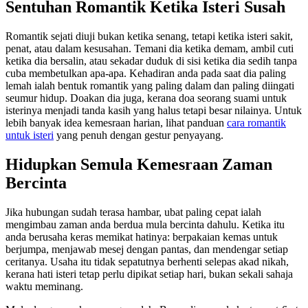
Sentuhan Romantik Ketika Isteri Susah
Romantik sejati diuji bukan ketika senang, tetapi ketika isteri sakit,
penat, atau dalam kesusahan. Temani dia ketika demam, ambil cuti
ketika dia bersalin, atau sekadar duduk di sisi ketika dia sedih tanpa
cuba membetulkan apa-apa. Kehadiran anda pada saat dia paling
lemah ialah bentuk romantik yang paling dalam dan paling diingati
seumur hidup. Doakan dia juga, kerana doa seorang suami untuk
isterinya menjadi tanda kasih yang halus tetapi besar nilainya. Untuk
lebih banyak idea kemesraan harian, lihat panduan
cara romantik
untuk isteri
yang penuh dengan gestur penyayang.
Hidupkan Semula Kemesraan Zaman
Bercinta
Jika hubungan sudah terasa hambar, ubat paling cepat ialah
mengimbau zaman anda berdua mula bercinta dahulu. Ketika itu
anda berusaha keras memikat hatinya: berpakaian kemas untuk
berjumpa, menjawab mesej dengan pantas, dan mendengar setiap
ceritanya. Usaha itu tidak sepatutnya berhenti selepas akad nikah,
kerana hati isteri tetap perlu dipikat setiap hari, bukan sekali sahaja
waktu meminang.