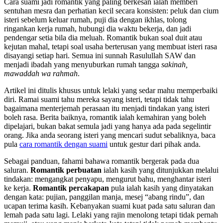
Cara suami jadi romantik yang paling berkesan ialah memberi
sentuhan mesra dan perhatian kecil secara konsisten: peluk dan cium
isteri sebelum keluar rumah, puji dia dengan ikhlas, tolong
ringankan kerja rumah, hubungi dia waktu bekerja, dan jadi
pendengar setia bila dia meluah. Romantik bukan soal duit atau
kejutan mahal, tetapi soal usaha berterusan yang membuat isteri rasa
disayangi setiap hari. Semua ini sunnah Rasulullah SAW dan
menjadi ibadah yang menyuburkan rumah tangga
sakinah,
mawaddah wa rahmah
.
Artikel ini ditulis khusus untuk lelaki yang sedar mahu memperbaiki
diri. Ramai suami tahu mereka sayang isteri, tetapi tidak tahu
bagaimana menterjemah perasaan itu menjadi tindakan yang isteri
boleh rasa. Berita baiknya, romantik ialah kemahiran yang boleh
dipelajari, bukan bakat semula jadi yang hanya ada pada segelintir
orang. Jika anda seorang isteri yang mencari sudut sebaliknya, baca
pula
cara romantik dengan suami
untuk gestur dari pihak anda.
Sebagai panduan, fahami bahawa romantik bergerak pada dua
saluran.
Romantik perbuatan
ialah kasih yang ditunjukkan melalui
tindakan: mengangkat penyapu, mengurut bahu, menghantar isteri
ke kerja.
Romantik percakapan
pula ialah kasih yang dinyatakan
dengan kata: pujian, panggilan manja, mesej “abang rindu”, dan
ucapan terima kasih. Kebanyakan suami kuat pada satu saluran dan
lemah pada satu lagi. Lelaki yang rajin menolong tetapi tidak pernah