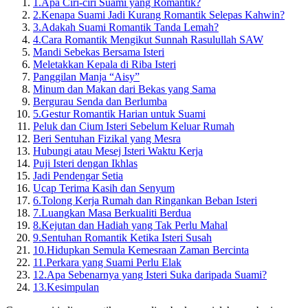
1.
Apa Ciri-ciri Suami yang Romantik?
2.
Kenapa Suami Jadi Kurang Romantik Selepas Kahwin?
3.
Adakah Suami Romantik Tanda Lemah?
4.
Cara Romantik Mengikut Sunnah Rasulullah SAW
Mandi Sebekas Bersama Isteri
Meletakkan Kepala di Riba Isteri
Panggilan Manja “Aisy”
Minum dan Makan dari Bekas yang Sama
Bergurau Senda dan Berlumba
5.
Gestur Romantik Harian untuk Suami
Peluk dan Cium Isteri Sebelum Keluar Rumah
Beri Sentuhan Fizikal yang Mesra
Hubungi atau Mesej Isteri Waktu Kerja
Puji Isteri dengan Ikhlas
Jadi Pendengar Setia
Ucap Terima Kasih dan Senyum
6.
Tolong Kerja Rumah dan Ringankan Beban Isteri
7.
Luangkan Masa Berkualiti Berdua
8.
Kejutan dan Hadiah yang Tak Perlu Mahal
9.
Sentuhan Romantik Ketika Isteri Susah
10.
Hidupkan Semula Kemesraan Zaman Bercinta
11.
Perkara yang Suami Perlu Elak
12.
Apa Sebenarnya yang Isteri Suka daripada Suami?
13.
Kesimpulan