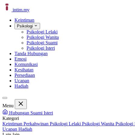
intim
.
my
Keintiman
Psikologi
Psikologi Lelaki
Psikologi Wanita
Psikologi Suami
Psikologi Isteri
Tanda Hubungan
Emosi
Komunikasi
Kesihatan
Persediaan
Ucapan
Hadiah
Menu
Hubungan Suami Isteri
Kategori
Keintiman Perkahwinan
Psikologi Lelaki
Psikologi Wanita
Psikologi
Ucapan
Hadiah
Lain-lain