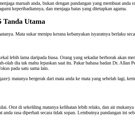
 menjaga maruah anda, bukan dengan pandangan yang membuat anda rasa
agumi keperibadiannya, dan menjaga batas yang ditetapkan agama.
5 Tanda Utama
atanya. Mata sukar menipu kerana kebanyakan isyaratnya berlaku secara
 kekal lebih lama daripada biasa. Orang yang sekadar berborak akan mem
-olah dia tak mahu lepaskan saat itu. Pakar bahasa badan Dr. Allan P
fokus pada satu sama lain.
aze): matanya bergerak dari mata anda ke mata yang sebelah lagi, kemud
lai. Otot di sekeliling matanya kelihatan lebih relaks, dan air muka
anda rasa diperhati secara tidak sopan. Lembutnya pandangan ini seba