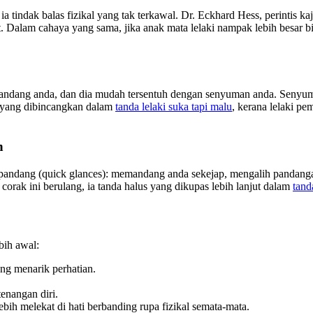
ia tindak balas fizikal yang tak terkawal. Dr. Eckhard Hess, perintis 
at. Dalam cahaya yang sama, jika anak mata lelaki nampak lebih besar 
pandang anda, dan dia mudah tersentuh dengan senyuman anda. Senyuman 
da yang dibincangkan dalam
tanda lelaki suka tapi malu
, kerana lelaki p
h
 pandang (quick glances): memandang anda sekejap, mengalih pandang
orak ini berulang, ia tanda halus yang dikupas lebih lanjut dalam
tand
bih awal:
ng menarik perhatian.
tenangan diri.
ebih melekat di hati berbanding rupa fizikal semata-mata.