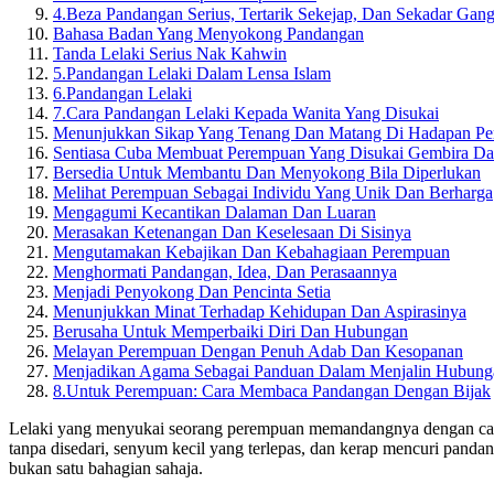
4.
Beza Pandangan Serius, Tertarik Sekejap, Dan Sekadar Gan
Bahasa Badan Yang Menyokong Pandangan
Tanda Lelaki Serius Nak Kahwin
5.
Pandangan Lelaki Dalam Lensa Islam
6.
Pandangan Lelaki
7.
Cara Pandangan Lelaki Kepada Wanita Yang Disukai
Menunjukkan Sikap Yang Tenang Dan Matang Di Hadapan Pe
Sentiasa Cuba Membuat Perempuan Yang Disukai Gembira D
Bersedia Untuk Membantu Dan Menyokong Bila Diperlukan
Melihat Perempuan Sebagai Individu Yang Unik Dan Berharga
Mengagumi Kecantikan Dalaman Dan Luaran
Merasakan Ketenangan Dan Keselesaan Di Sisinya
Mengutamakan Kebajikan Dan Kebahagiaan Perempuan
Menghormati Pandangan, Idea, Dan Perasaannya
Menjadi Penyokong Dan Pencinta Setia
Menunjukkan Minat Terhadap Kehidupan Dan Aspirasinya
Berusaha Untuk Memperbaiki Diri Dan Hubungan
Melayan Perempuan Dengan Penuh Adab Dan Kesopanan
Menjadikan Agama Sebagai Panduan Dalam Menjalin Hubung
8.
Untuk Perempuan: Cara Membaca Pandangan Dengan Bijak
Lelaki yang menyukai seorang perempuan memandangnya dengan cara 
tanpa disedari, senyum kecil yang terlepas, dan kerap mencuri pandan
bukan satu bahagian sahaja.