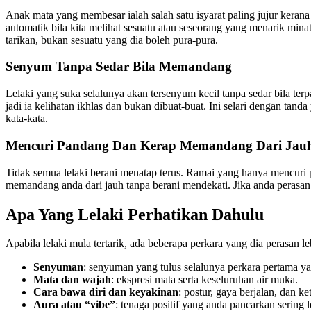
Anak mata yang membesar ialah salah satu isyarat paling jujur kerana 
automatik bila kita melihat sesuatu atau seseorang yang menarik min
tarikan, bukan sesuatu yang dia boleh pura-pura.
Senyum Tanpa Sedar Bila Memandang
Lelaki yang suka selalunya akan tersenyum kecil tanpa sedar bila ter
jadi ia kelihatan ikhlas dan bukan dibuat-buat. Ini selari dengan tan
kata-kata.
Mencuri Pandang Dan Kerap Memandang Dari Jau
Tidak semua lelaki berani menatap terus. Ramai yang hanya mencuri
memandang anda dari jauh tanpa berani mendekati. Jika anda perasan c
Apa Yang Lelaki Perhatikan Dahulu
Apabila lelaki mula tertarik, ada beberapa perkara yang dia perasan le
Senyuman
: senyuman yang tulus selalunya perkara pertama ya
Mata dan wajah
: ekspresi mata serta keseluruhan air muka.
Cara bawa diri dan keyakinan
: postur, gaya berjalan, dan ke
Aura atau “vibe”
: tenaga positif yang anda pancarkan sering l